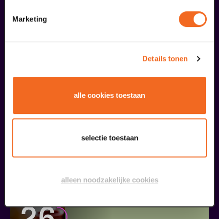
liefhebbers bestelden ook...
Marketing
09
augustus
Details tonen
alle cookies toestaan
selectie toestaan
Passiespelen Tegelen
Kruisig mij
alleen noodzakelijke cookies
v.a. € 37,00
| Muziektheater
26