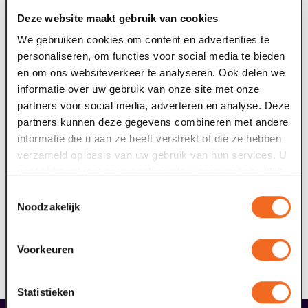
inschrijfformulier
Deze website maakt gebruik van cookies
We gebruiken cookies om content en advertenties te
personaliseren, om functies voor social media te bieden
Let op! Als er bijzonderheden zijn zoals kinderen die in
en om ons websiteverkeer te analyseren. Ook delen we
een rolstoel zitten, kinderen met slecht zicht of iets
informatie over uw gebruik van onze site met onze
anders waar we rekening mee moeten houden. Geef dit
partners voor social media, adverteren en analyse. Deze
dan bij het inschrijfformulier aan in het vak
partners kunnen deze gegevens combineren met andere
'vraag/opmerking'. Dan kunnen we hier rekening mee
informatie die u aan ze heeft verstrekt of die ze hebben
houden. Boek je vanuit het Speciaal Onderwijs? Dan
verzameld op basis van uw gebruik van hun services. U
graag aangeven met welk cluster je komt.
gaat akkoord met onze cookies als u onze website blijft
gebruiken.
Toestemmingsselectie
Vervoer nodig naar het theater?
Noodzakelijk
Via Arriva kun je gratis met het openbaar vervoer naar
Maaspoort reizen. Meer informatie en hoe je dit kunt
aanvragen, lees je
hier
. Scholen kunnen ook een
Voorkeuren
touringcar aanvragen die gedeeltelijk door Arriva
wordt bekostigd.
Statistieken