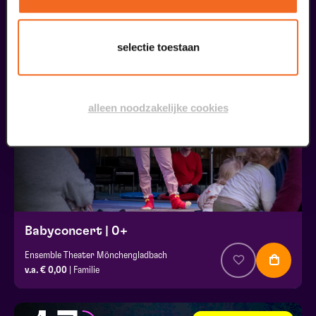
liefhebbers bestelden ook...
selectie toestaan
16
kids gratis
oktober
alleen noodzakelijke cookies
Babyconcert | 0+
Ensemble Theater Mönchengladbach
v.a. € 0,00
| Familie