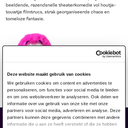
beeldende, razendsnelle theaterkomedie vol houtje-
touwtje filmtrucs, strak georganiseerde chaos en
tomeloze fantasie.
Deze website maakt gebruik van cookies
KORTINGEN
We gebruiken cookies om content en advertenties te
Omdat kinderen gratis naar de voorstelling gaan zijn
personaliseren, om functies voor social media te bieden
andere kortingen (zoals vroegboekkorting of gouden
en om ons websiteverkeer te analyseren. Ook delen we
rang korting) niet geldig.
informatie over uw gebruik van onze site met onze
partners voor social media, adverteren en analyse. Deze
partners kunnen deze gegevens combineren met andere
maak jouw bezoek compleet
informatie die u aan ze heeft verstrekt of die ze hebben