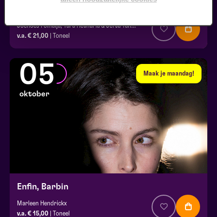
Kelapa Muda | Try-out
Joenoes Polnaija, Tara Hetharia & Jefta Tanate
v.a. € 21,00
| Toneel
05
Maak je maandag!
oktober
Enfin, Barbin
Marleen Hendrickx
v.a. € 15,00
| Toneel