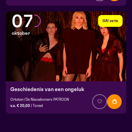
07
GA! serie
oktober
Geschiedenis van een ongeluk
Orkater/De Nieuwkomers PATROON
v.a. € 20,00
| Toneel