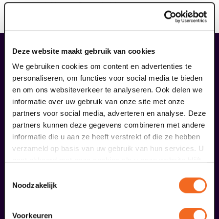
toneelstuk Nieuwe Buren hebben mij dit vertrouwen
gegeven."
Deze website maakt gebruik van cookies
maak jouw bezoek compleet
We gebruiken cookies om content en advertenties te
personaliseren, om functies voor social media te bieden
en om ons websiteverkeer te analyseren. Ook delen we
informatie over uw gebruik van onze site met onze
partners voor social media, adverteren en analyse. Deze
partners kunnen deze gegevens combineren met andere
informatie die u aan ze heeft verstrekt of die ze hebben
verzameld op basis van uw gebruik van hun services. U
gaat akkoord met onze cookies als u onze website blijft
gebruiken.
Toestemmingsselectie
Noodzakelijk
Voorkeuren