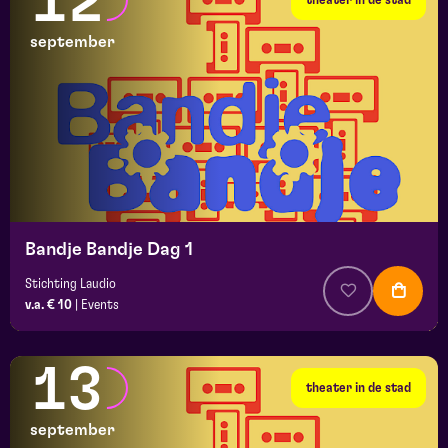
12
september
Bandje Bandje Dag 1
Stichting Laudio
v.a. € 10
|
Events
13
theater in de stad
september