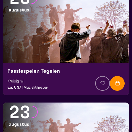
augustus
Passiespelen Tegelen
Kruisig mij
v.a. € 37
|
Muziektheater
23
augustus