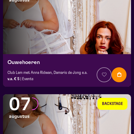
augustus
maand
prijs
locatie
Ouwehoeren
Club Lam met Anna Ridwan, Damaris de Jong e.a.
v.a. € 5
|
Events
07
BACKSTAGE
augustus