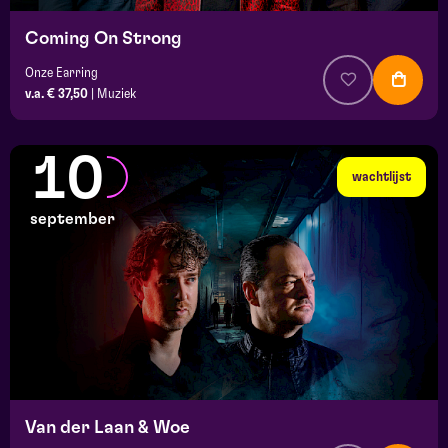
Coming On Strong
Onze Earring
v.a. € 37,50
|
Muziek
10
wachtlijst
september
Van der Laan & Woe