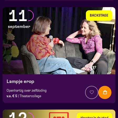
11
BACKSTAGE
september
Lampje erop
Openhartig over zelfdoding
v.a. € 5
|
Theatercollege
theater in de stad