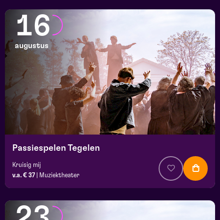
16
augustus
Passiespelen Tegelen
Kruisig mij
v.a. € 37
|
Muziektheater
23