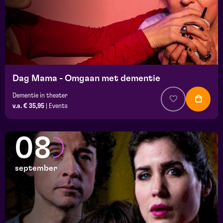
Dag Mama - Omgaan met dementie
Dementie in theater
v.a. € 35,95
|
Events
08
september