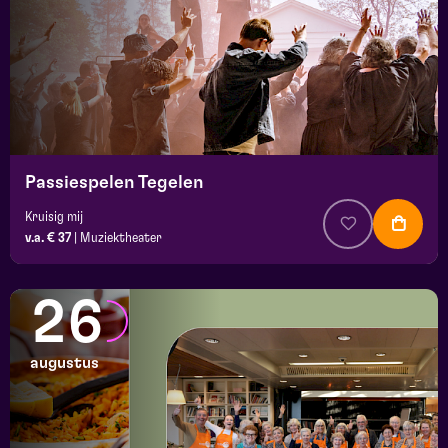
Passiespelen Tegelen
Kruisig mij
v.a. € 37
|
Muziektheater
26
augustus