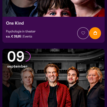
Ons Kind
Psychologie in theater
v.a. € 39,95
|
Events
09
september