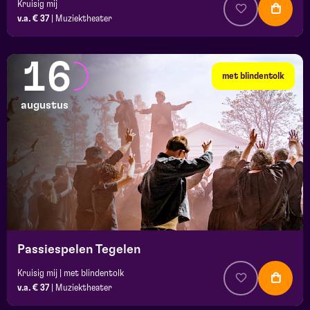
Kruisig mij
v.a. € 37
|
Muziektheater
16
met blindentolk
augustus
Passiespelen Tegelen
Kruisig mij | met blindentolk
v.a. € 37
|
Muziektheater