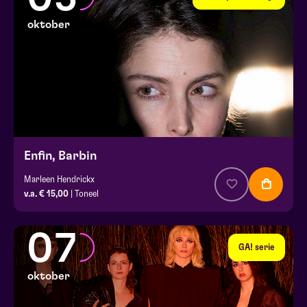
oktober
Enfin, Barbin
Marleen Hendrickx
v.a. € 15,00
| Toneel
07
GA! serie
oktober