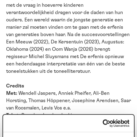
met de vraag in hoeverre kinderen
verantwoordelijkheid dragen voor de daden van hun
ouders. Een wereld waarin de jongste generatie een
manier zal moeten vinden om te gaan met de erfenis
van generaties boven haar. Na de succesvoorstellingen
Een Meeuw (2022), De Kersentuin (2023), Augustus:
Oklahoma (2024) en Oom Wanja (2026) brengt
regisseur Michel Sluysmans met De erfenis opnieuw
een hedendaagse interpretatie van één van de beste
toneelstukken uit de toneelliteratuur.
Credits
Met:
Wendell Jaspers, Anniek Pheifer, Ali-Ben
Horsting, Thomas Höppener, Josephine Arendsen, Saar
van Roosmalen, Levis Vos e.a.
Tekst:
Branden Jacobs-Jenkins
Vertaling:
Birsu Tamer en Jibbe Willems
Regie:
Michel Sluysmans