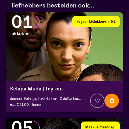
liefhebbers bestelden ook...
01
75 jaar Molukkers in NL
oktober
Kelapa Muda | Try-out
Joenoes Polnaija, Tara Hetharia & Jefta Tanate
v.a. € 21,00
| Toneel
05
Maak je maandag!