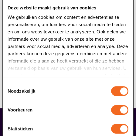
Muziek:
Elisabeth De Loore
Deze website maakt gebruik van cookies
Producent:
Toneelgroep Maastricht
We gebruiken cookies om content en advertenties te
Bij deze voorstelling is er een gratis voorprogramma om
personaliseren, om functies voor social media te bieden
19:15 uur. Wel even gratis tickets bestellen graag. Dan
en om ons websiteverkeer te analyseren. Ook delen we
weten we dat je er bij bent!
informatie over uw gebruik van onze site met onze
partners voor social media, adverteren en analyse. Deze
partners kunnen deze gegevens combineren met andere
GA! grote zaal
informatie die u aan ze heeft verstrekt of die ze hebben
Deze voorstelling is onderdeel van de series
GA! grote
verzameld op basis van uw gebruik van hun services. U
zaal.
Voor iedereen die zich elk jaar voorneemt vaker te
gaat akkoord met onze cookies als u onze website blijft
gaan en graag iets nieuws ziet, proeft, meemaakt. Vier
gebruiken.
Geweldige-Grote-zaal-voorstellingen geselecteerd
Toestemmingsselectie
Noodzakelijk
door programmeur Wieke Vrijhoef. Ze belooft je een
Geweldige Avond. Dus doe het.
Bestel hier de serie!
Voorkeuren
maak jouw bezoek compleet
Statistieken