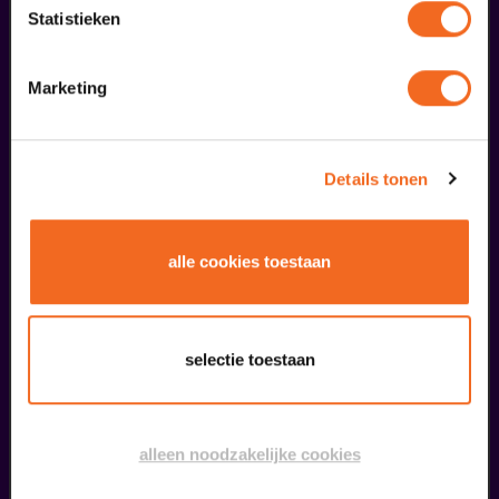
Statistieken
25
Marketing
oktober
Details tonen
alle cookies toestaan
Twee Oevers, een klank
selectie toestaan
Koninklijk Philharmoinisch Gezelschap Venlo en harmonie st. Caecilia Blerick
v.a. € 25,00
| Uit de regio
alleen noodzakelijke cookies
12