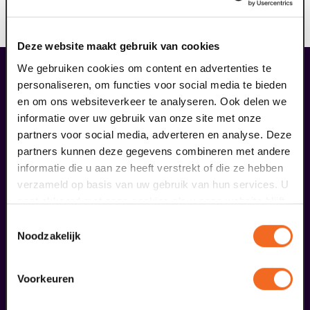
Deze website maakt gebruik van cookies
We gebruiken cookies om content en advertenties te
liefhebbers bestelden ook...
personaliseren, om functies voor social media te bieden
18
en om ons websiteverkeer te analyseren. Ook delen we
informatie over uw gebruik van onze site met onze
partners voor social media, adverteren en analyse. Deze
september
partners kunnen deze gegevens combineren met andere
informatie die u aan ze heeft verstrekt of die ze hebben
verzameld op basis van uw gebruik van hun services. U
gaat akkoord met onze cookies als u onze website blijft
gebruiken.
Toestemmingsselectie
Noodzakelijk
D'n tied van Toeën
Voorkeuren
Venlose Revue
v.a. € 28,50
| Uit de regio