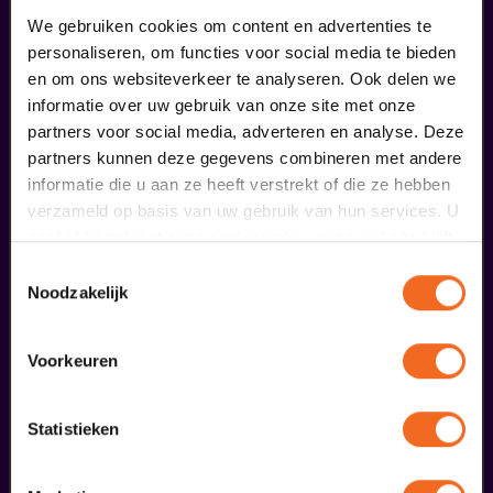
We gebruiken cookies om content en advertenties te
personaliseren, om functies voor social media te bieden
en om ons websiteverkeer te analyseren. Ook delen we
informatie over uw gebruik van onze site met onze
partners voor social media, adverteren en analyse. Deze
partners kunnen deze gegevens combineren met andere
informatie die u aan ze heeft verstrekt of die ze hebben
verzameld op basis van uw gebruik van hun services. U
gaat akkoord met onze cookies als u onze website blijft
Begin bij SIN
gebruiken.
Toestemmingsselectie
Noodzakelijk
€ 39,50
meer informatie
Voorkeuren
Statistieken
liefhebbers bestelden ook...