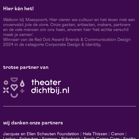
Hier kán het!
Welkom bij Maaspoort. Hier vieren we cultuur en het leven met een
onvervalst joie de vivre. Onze gasten, artiesten, makers, partners
en de vele mensen om ons heen, ervaren hier ‘het echte verschil
maak je samen’.
Winnaar van de Red Dot Award Brands & Communication Design
2024 in de categorie Corporate Design & Identity.
trotse partner van
wij danken onze partners
Jacques en Ellen Scheuten Foundation
|
Hela Thissen
|
Canon
|
Leolux
|
Scheuten
|
Sormac
|
Rabobank
|
Ewals Cargo Care
|
Scelta