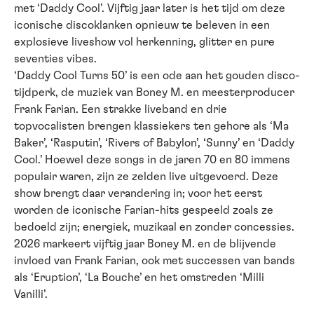
met ‘Daddy Cool’. Vijftig jaar later is het tijd om deze
iconische discoklanken opnieuw te beleven in een
explosieve liveshow vol herkenning, glitter en pure
seventies vibes.
‘Daddy Cool Turns 50’ is een ode aan het gouden disco-
tijdperk, de muziek van Boney M. en meesterproducer
Frank Farian. Een strakke liveband en drie
topvocalisten brengen klassiekers ten gehore als ‘Ma
Baker’, ‘Rasputin’, ‘Rivers of Babylon’, ‘Sunny’ en ‘Daddy
Cool.’ Hoewel deze songs in de jaren 70 en 80 immens
populair waren, zijn ze zelden live uitgevoerd. Deze
show brengt daar verandering in; voor het eerst
worden de iconische Farian-hits gespeeld zoals ze
bedoeld zijn; energiek, muzikaal en zonder concessies.
2026 markeert vijftig jaar Boney M. en de blijvende
invloed van Frank Farian, ook met successen van bands
als ‘Eruption’, ‘La Bouche’ en het omstreden ‘Milli
Vanilli’.