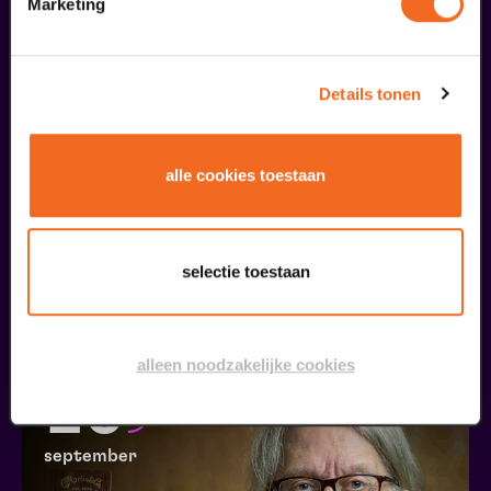
09
Marketing
september
Details tonen
alle cookies toestaan
Coming On Strong
selectie toestaan
Onze Earring
v.a. € 37,50
| Muziek
alleen noodzakelijke cookies
20
september