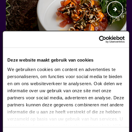
Begin bij SIN
Deze website maakt gebruik van cookies
We gebruiken cookies om content en advertenties te
€ 39,50
personaliseren, om functies voor social media te bieden
en om ons websiteverkeer te analyseren. Ook delen we
meer informatie
informatie over uw gebruik van onze site met onze
partners voor social media, adverteren en analyse. Deze
partners kunnen deze gegevens combineren met andere
liefhebbers bestelden ook...
informatie die u aan ze heeft verstrekt of die ze hebben
verzameld op basis van uw gebruik van hun services. U
02
gaat akkoord met onze cookies als u onze website blijft
uitverkocht