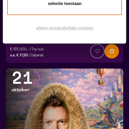
selectie toestaan
alleen noodzakelijke cookies
Oscar Smit
€ 472.000,- | Try-out
v.a. € 17,50
| Cabaret
21
oktober