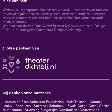
Hier kán het!
Welkom bij Maaspoort. Hier vieren we cultuur en het leven met een
onvervalst joie de vivre. Onze gasten, artiesten, makers, partners
en de vele mensen om ons heen, ervaren hier ‘het echte verschil
maak je samen’.
Winnaar van de Red Dot Award Brands & Communication Design
2024 in de categorie Corporate Design & Identity.
trotse partner van
wij danken onze partners
Jacques en Ellen Scheuten Foundation
|
Hela Thissen
|
Canon
|
Leolux
|
Scheuten
|
Sormac
|
Rabobank
|
Ewals Cargo Care
|
Scelta
Mushrooms
|
Stichting Burgerlijke Godshuizen
|
Vostermans