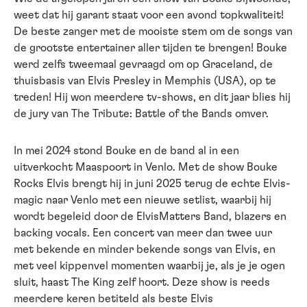
weet dat hij garant staat voor een avond topkwaliteit!
De beste zanger met de mooiste stem om de songs van
de grootste entertainer aller tijden te brengen! Bouke
werd zelfs tweemaal gevraagd om op Graceland, de
thuisbasis van Elvis Presley in Memphis (USA), op te
treden! Hij won meerdere tv-shows, en dit jaar blies hij
de jury van The Tribute: Battle of the Bands omver.
In mei 2024 stond Bouke en de band al in een
uitverkocht Maaspoort in Venlo. Met de show Bouke
Rocks Elvis brengt hij in juni 2025 terug de echte Elvis-
magic naar Venlo met een nieuwe setlist, waarbij hij
wordt begeleid door de ElvisMatters Band, blazers en
backing vocals. Een concert van meer dan twee uur
met bekende en minder bekende songs van Elvis, en
met veel kippenvel momenten waarbij je, als je je ogen
sluit, haast The King zelf hoort. Deze show is reeds
meerdere keren betiteld als beste Elvis