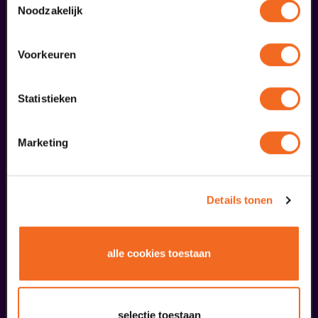
Noodzakelijk
Voorkeuren
Statistieken
Coming On Strong
Marketing
Onze Earring
v.a. € 37,50
| Muziek
Details tonen
20
alle cookies toestaan
september
selectie toestaan