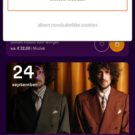
alleen noodzakelijke cookies
Ton Engels & Eric Coenen
Domani Podium voor Morgen
v.a. € 22,00
| Muziek
24
september