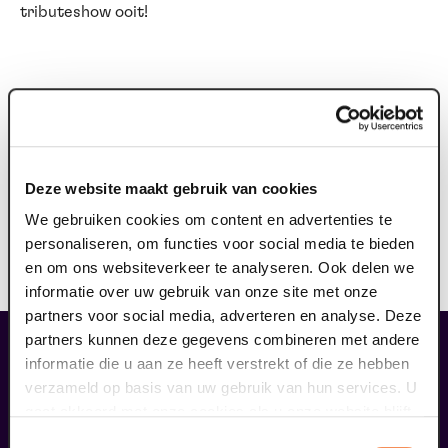
tributeshow ooit!
KORTINGEN
Deze website maakt gebruik van cookies
Bij deze voorstelling is geen enkele korting geldig.
We gebruiken cookies om content en advertenties te
personaliseren, om functies voor social media te bieden
Bezoek deze voorstelling samen met PTM Venlo: “Bouke
en om ons websiteverkeer te analyseren. Ook delen we
weet van aanpakken, net als wij!”
informatie over uw gebruik van onze site met onze
partners voor social media, adverteren en analyse. Deze
partners kunnen deze gegevens combineren met andere
liefhebbers bestelden ook...
informatie die u aan ze heeft verstrekt of die ze hebben
09
verzameld op basis van uw gebruik van hun services. U
gaat akkoord met onze cookies als u onze website blijft
gebruiken.
Toestemmingsselectie
september