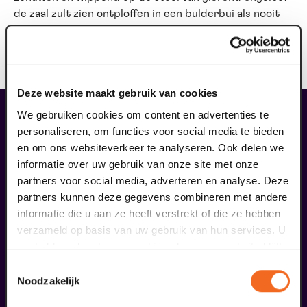
de zaal zult zien ontploffen in een bulderbui als nooit
tevoren.
Stoelen rechtop en goede reis!
Deze website maakt gebruik van cookies
We gebruiken cookies om content en advertenties te
maak jouw bezoek compleet
personaliseren, om functies voor social media te bieden
en om ons websiteverkeer te analyseren. Ook delen we
informatie over uw gebruik van onze site met onze
partners voor social media, adverteren en analyse. Deze
partners kunnen deze gegevens combineren met andere
informatie die u aan ze heeft verstrekt of die ze hebben
verzameld op basis van uw gebruik van hun services. U
gaat akkoord met onze cookies als u onze website blijft
gebruiken.
Toestemmingsselectie
Noodzakelijk