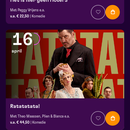
Het is hier geen Hotel 3
Met Peggy Vrijens e.a.
v.a. € 22,50
| Komedie
16
april
Ratatatata!​​​​​​​
Met Theo Maassen, Plien & Bianca e.a.
v.a. € 44,50
| Komedie