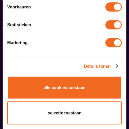
Voorkeuren
Begin bij SIN
Statistieken
€ 39,50
Marketing
meer informatie
Details tonen
liefhebbers bestelden ook...
07
BACKSTAGE
alle cookies toestaan
augustus
selectie toestaan