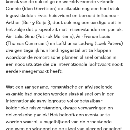
komst van de sukkelige en wereldvreemde vriendin
Connie (Rian Gerritsen) de situatie nog een heel stuk
ingewikkelder. Eva’s huisvriend en berooid influencer
Arthur (Barry Beijer), doet ook nog een aardige duit in
het zakje dat propvol zit met misverstanden en paniek.
Air Italia Gino (Patrick Martens), Air France Louis
(Thomas Cammaert) en Lufthansa Ludwig (Loek Peters)
dreigen tegelijk hun landingsgestel uit te klappen
waardoor de romantische plannen al snel omslaan in
een noodsituatie die de internationale luchtvaart nooit
eerder meegemaakt heeft.
Wat een aangename, romantische en afwisselende
vakantie had moeten worden slaat al snel om in een
internationale aanvliegroute vol onbetaalbaar
kolderieke misverstanden, dwaze verwarringen en
dolkomische paniek! Het belooft een avontuur te
worden waarbij u nagelbijtend van de proestende
zenuwen en wippend op de stoel van gierend ongeloof