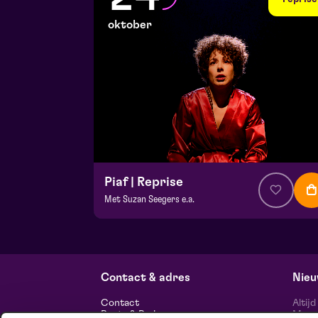
oktober
Piaf | Reprise
Met Suzan Seegers e.a.
v.a. € 39,50
| Musical
Hela zaal
za 24 oktober 2026 | 20:15
Contact & adres
Nieu
Contact
Altij
Route & Parkeren
Maasp