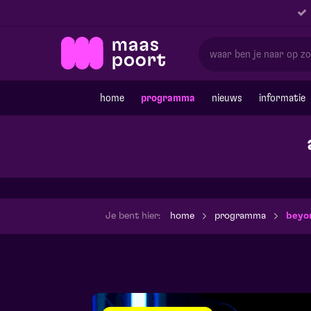
home
programma
nieuws
informatie
Je bent hier:
home
programma
beyon