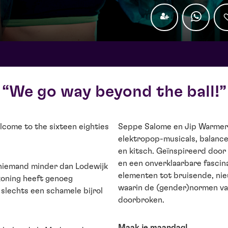
We go way beyond the ball!
come to the sixteen eighties
Seppe Salome en Jip Warmer
elektropop-musicals, balanc
en kitsch. Geïnspireerd doo
en een onverklaarbare fascin
n niemand minder dan Lodewijk
elementen tot bruisende, ni
ekoning heeft genoeg
waarin de (gender)normen va
slechts een schamele bijrol
doorbroken.
Maak je maandag!