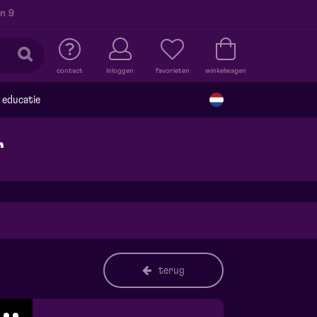
n 9
contact
inloggen
favorieten
winkelwagen
educatie
r
terug