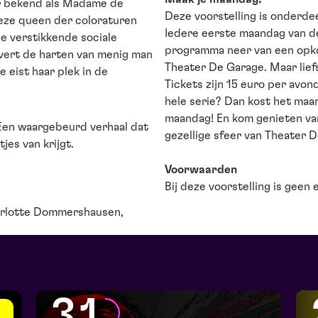
er bekend als Madame de
Deze voorstelling is onderde
Deze queen der coloraturen
Iedere eerste maandag van d
e verstikkende sociale
programma neer van een opko
overt de harten van menig man
Theater De Garage. Maar lief
e eist haar plek in de
Tickets zijn 15 euro per avond
hele serie? Dan kost het maar
maandag! En kom genieten van
 Een waargebeurd verhaal dat
gezellige sfeer van Theater 
jes van krijgt.
Voorwaarden
Bij deze voorstelling is geen 
harlotte Dommershausen,
31