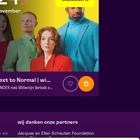
ovember
Next to Normal | with subtitles (NL + ENG)
NANOEK met Willemijn Verkaik e.a.
a. € 40,00
| Musical
la zaal
 24 november 2026 | 20:15
wij danken onze partners
n we
Jacques en Ellen Scheuten Foundation
|
Hela Thissen
|
Canon
|
Leolux
|