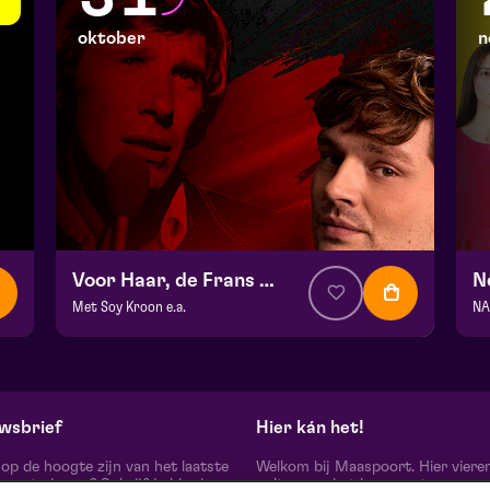
oktober
n
Voor Haar, de Frans Halsema Musical
Met Soy Kroon e.a.
v.a. € 44,50
| Musical
v.
Hela zaal
He
za 31 oktober 2026 | 20:15
di
wsbrief
Hier kán het!
d op de hoogte zijn van het laatste
Welkom bij Maaspoort. Hier viere
oort nieuws? Schrijf je hier in
cultuur en het leven met een