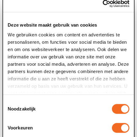
voorstelling.
Goed om te weten:
Deze website maakt gebruik van cookies
We gebruiken cookies om content en advertenties te
Per voorstelling zijn beperkt aantal plaatsen (voor 18
personaliseren, om functies voor social media te bieden
personen). De voorstelling start op meerdere
en om ons websiteverkeer te analyseren. Ook delen we
momenten per dag.
informatie over uw gebruik van onze site met onze
Er zijn 6 verschillende wandelroutes ieder met een
partners voor social media, adverteren en analyse. Deze
exclusief verhaal.
partners kunnen deze gegevens combineren met andere
Iedere route duurt ongeveer 50 minuten.
informatie die u aan ze heeft verstrekt of die ze hebben
Je beleeft de audioroute alleen.
verzameld op basis van uw gebruik van hun services. U
Je ticket is geldig voor 1 van de 6 routes.
gaat akkoord met onze cookies als u onze website blijft
Wil je meerdere routes beleven op dezelfde
gebruiken.
speeldag? Reserveer en koop een nieuwe
Toestemmingsselectie
entreekaart met een andere aanvangstijd. (NB: zorg
Noodzakelijk
dat er minimaal 1 uur tussen beiden aanvangstijden
zit zodat beiden tours elkaar niet overlappen).
Voorkeuren
Ben je minder validen? Mail ons dat bij reservering. We