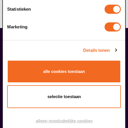
streven ernaar dat één van de zes wandelroutes ook
Statistieken
voor deze doelgroep toegankelijk is; mogelijk met
ondersteuning.
Marketing
liefhebbers bestelden ook...
08
Details tonen
BACKSTAGE
augustus
alle cookies toestaan
selectie toestaan
Ouwehoeren
alleen noodzakelijke cookies