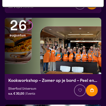
Club Lam met Ayla Çekin Satijn, Milan Sekeris, Dic van Duin, Jean-Baptiste Rey e.a.
v.a. € 5,00
| Events
26
augustus
Kookworkshop – Zomer op je bord – Peel en Maas
Silverfood Universum
v.a. € 30,00
| Events