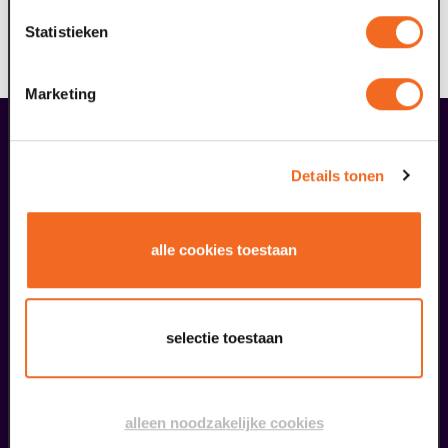
streven ernaar dat één van de zes wandelroutes ook
Statistieken
voor deze doelgroep toegankelijk is; mogelijk met
ondersteuning.
Marketing
liefhebbers bestelden ook...
06
Details tonen
BACKSTAGE
augustus
alle cookies toestaan
selectie toestaan
Ouwehoeren
alleen noodzakelijke cookies