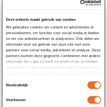
voorstelling.
Goed om te weten:
Deze website maakt gebruik van cookies
We gebruiken cookies om content en advertenties te
Per voorstelling zijn beperkt aantal plaatsen (voor 18
personaliseren, om functies voor social media te bieden
personen). De voorstelling start op meerdere
en om ons websiteverkeer te analyseren. Ook delen we
momenten per dag.
informatie over uw gebruik van onze site met onze
Er zijn 6 verschillende wandelroutes ieder met een
partners voor social media, adverteren en analyse. Deze
exclusief verhaal.
partners kunnen deze gegevens combineren met andere
Iedere route duurt ongeveer 50 minuten.
informatie die u aan ze heeft verstrekt of die ze hebben
Je beleeft de audioroute alleen.
verzameld op basis van uw gebruik van hun services. U
Je ticket is geldig voor 1 van de 6 routes.
gaat akkoord met onze cookies als u onze website blijft
Wil je meerdere routes beleven op dezelfde
gebruiken.
speeldag? Reserveer en koop een nieuwe
Toestemmingsselectie
entreekaart met een andere aanvangstijd. (NB: zorg
Noodzakelijk
dat er minimaal 1 uur tussen beiden aanvangstijden
zit zodat beiden tours elkaar niet overlappen).
Voorkeuren
Ben je minder validen? Mail ons dat bij reservering. We