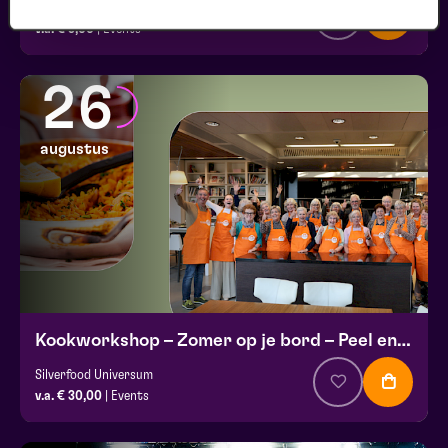
Club Lam met Anna Ridwan, Damaris de Jong e.a.
v.a. € 5,00
| Events
26
augustus
Kookworkshop – Zomer op je bord – Peel en Maas
Silverfood Universum
v.a. € 30,00
| Events