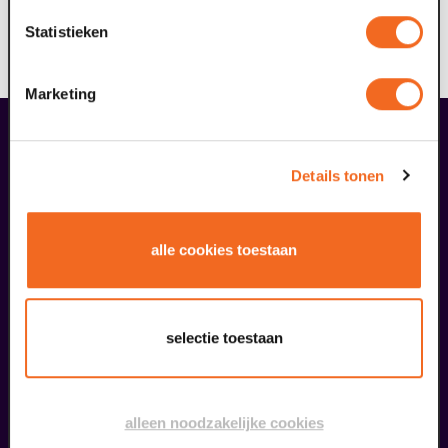
streven ernaar dat één van de zes wandelroutes ook
Statistieken
voor deze doelgroep toegankelijk is; mogelijk met
ondersteuning.
Marketing
liefhebbers bestelden ook...
26
Details tonen
augustus
alle cookies toestaan
selectie toestaan
Kookworkshop – Zomer op je bord – Peel en Maas
alleen noodzakelijke cookies