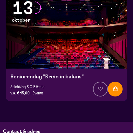
13
oktober
Seniorendag "Brein in balans"
Stichting S.O.B.Venlo
v.a. € 15,00
| Events
Contact & adres