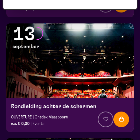
Silverfood Universum
v.a. € 30,00
| Events
13
september
Rondleiding achter de schermen
OUVERTURE | Ontdek Maaspoort
v.a. € 0,00
| Events