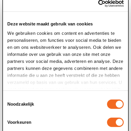
voorstelling.
Goed om te weten:
Deze website maakt gebruik van cookies
We gebruiken cookies om content en advertenties te
Per voorstelling zijn beperkt aantal plaatsen (voor 18
personaliseren, om functies voor social media te bieden
personen). De voorstelling start op meerdere
en om ons websiteverkeer te analyseren. Ook delen we
momenten per dag.
informatie over uw gebruik van onze site met onze
Er zijn 6 verschillende wandelroutes ieder met een
partners voor social media, adverteren en analyse. Deze
exclusief verhaal.
partners kunnen deze gegevens combineren met andere
Iedere route duurt ongeveer 50 minuten.
informatie die u aan ze heeft verstrekt of die ze hebben
Je beleeft de audioroute alleen.
verzameld op basis van uw gebruik van hun services. U
Je ticket is geldig voor 1 van de 6 routes.
gaat akkoord met onze cookies als u onze website blijft
Wil je meerdere routes beleven op dezelfde
gebruiken.
speeldag? Reserveer en koop een nieuwe
Toestemmingsselectie
entreekaart met een andere aanvangstijd. (NB: zorg
Noodzakelijk
dat er minimaal 1 uur tussen beiden aanvangstijden
zit zodat beiden tours elkaar niet overlappen).
Voorkeuren
Ben je minder validen? Mail ons dat bij reservering. We