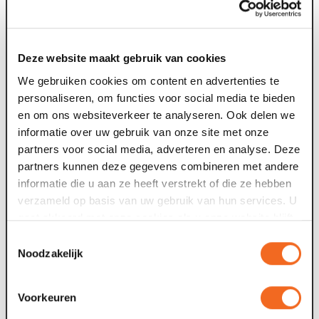
voorstelling.
Goed om te weten:
Deze website maakt gebruik van cookies
We gebruiken cookies om content en advertenties te
Per voorstelling zijn beperkt aantal plaatsen (voor 18
personaliseren, om functies voor social media te bieden
personen). De voorstelling start op meerdere
en om ons websiteverkeer te analyseren. Ook delen we
momenten per dag.
informatie over uw gebruik van onze site met onze
Er zijn 6 verschillende wandelroutes ieder met een
partners voor social media, adverteren en analyse. Deze
exclusief verhaal.
partners kunnen deze gegevens combineren met andere
Iedere route duurt ongeveer 50 minuten.
informatie die u aan ze heeft verstrekt of die ze hebben
Je beleeft de audioroute alleen.
verzameld op basis van uw gebruik van hun services. U
Je ticket is geldig voor 1 van de 6 routes.
gaat akkoord met onze cookies als u onze website blijft
Wil je meerdere routes beleven op dezelfde
gebruiken.
speeldag? Reserveer en koop een nieuwe
Toestemmingsselectie
entreekaart met een andere aanvangstijd. (NB: zorg
Noodzakelijk
dat er minimaal 1 uur tussen beiden aanvangstijden
zit zodat beiden tours elkaar niet overlappen).
Voorkeuren
Ben je minder validen? Mail ons dat bij reservering. We