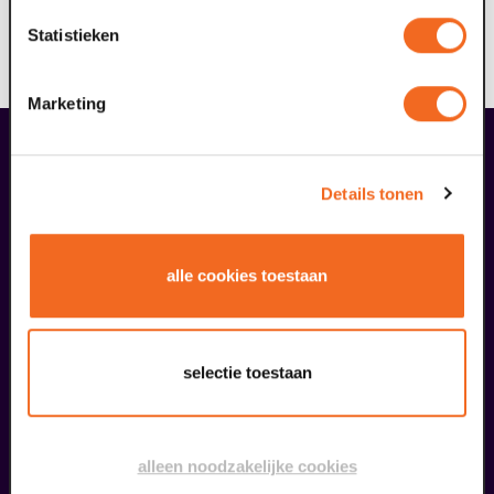
streven ernaar dat één van de zes wandelroutes ook
Statistieken
voor deze doelgroep toegankelijk is; mogelijk met
ondersteuning.
Marketing
liefhebbers bestelden ook...
07
Details tonen
BACKSTAGE
augustus
alle cookies toestaan
selectie toestaan
Ouwehoeren
alleen noodzakelijke cookies