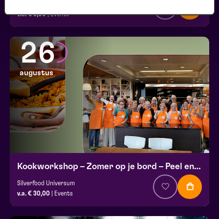
Club Lam met Ayla Çekin Satijn, Milan Sekeris, e.a.
v.a. € 5,00
| Events
26
augustus
Kookworkshop – Zomer op je bord – Peel en Maas
Silverfood Universum
v.a. € 30,00
| Events