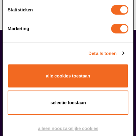
streven ernaar dat één van de zes wandelroutes ook
Statistieken
voor deze doelgroep toegankelijk is; mogelijk met
ondersteuning.
Marketing
liefhebbers bestelden ook...
26
Details tonen
augustus
alle cookies toestaan
selectie toestaan
Kookworkshop – Zomer op je bord – Peel en Maas
alleen noodzakelijke cookies