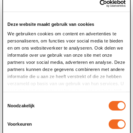
voorstelling.
Goed om te weten:
Deze website maakt gebruik van cookies
We gebruiken cookies om content en advertenties te
Per voorstelling zijn beperkt aantal plaatsen (voor 18
personaliseren, om functies voor social media te bieden
personen). De voorstelling start op meerdere
en om ons websiteverkeer te analyseren. Ook delen we
momenten per dag.
informatie over uw gebruik van onze site met onze
Er zijn 6 verschillende wandelroutes ieder met een
partners voor social media, adverteren en analyse. Deze
exclusief verhaal.
partners kunnen deze gegevens combineren met andere
Iedere route duurt ongeveer 50 minuten.
informatie die u aan ze heeft verstrekt of die ze hebben
Je beleeft de audioroute alleen.
verzameld op basis van uw gebruik van hun services. U
Je ticket is geldig voor 1 van de 6 routes.
gaat akkoord met onze cookies als u onze website blijft
Wil je meerdere routes beleven op dezelfde
gebruiken.
speeldag? Reserveer en koop een nieuwe
Toestemmingsselectie
entreekaart met een andere aanvangstijd. (NB: zorg
Noodzakelijk
dat er minimaal 1 uur tussen beiden aanvangstijden
zit zodat beiden tours elkaar niet overlappen).
Voorkeuren
Ben je minder validen? Mail ons dat bij reservering. We