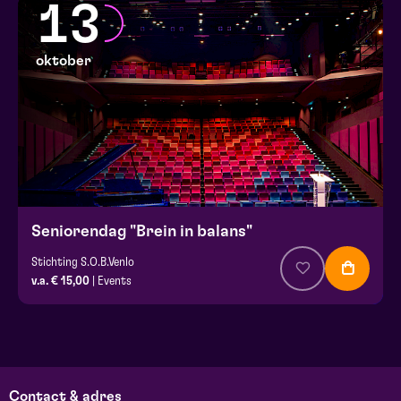
13
oktober
Seniorendag "Brein in balans"
Stichting S.O.B.Venlo
v.a. € 15,00
| Events
Contact & adres