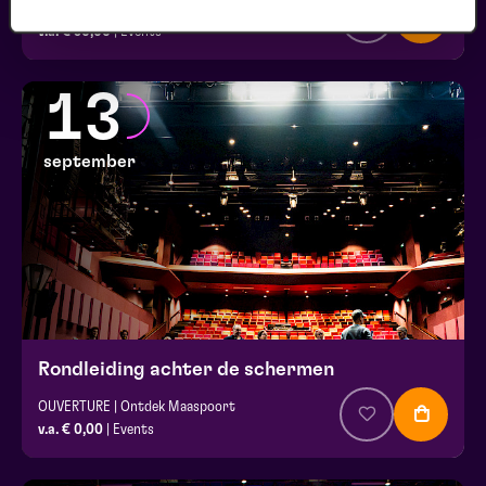
Silverfood Universum
v.a. € 30,00
| Events
13
september
Rondleiding achter de schermen
OUVERTURE | Ontdek Maaspoort
v.a. € 0,00
| Events