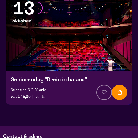
13
oktober
Seniorendag "Brein in balans"
Stichting S.O.B.Venlo
v.a. € 15,00
| Events
Contact & adres