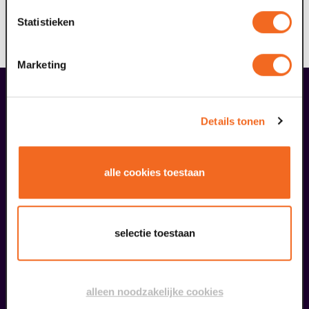
streven ernaar dat één van de zes wandelroutes ook
Statistieken
voor deze doelgroep toegankelijk is; mogelijk met
ondersteuning.
Marketing
liefhebbers bestelden ook...
26
Details tonen
augustus
alle cookies toestaan
selectie toestaan
Kookworkshop – Zomer op je bord – Peel en Maas
alleen noodzakelijke cookies