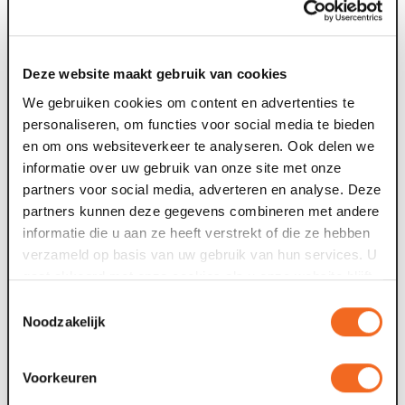
voorstelling.
Goed om te weten:
Deze website maakt gebruik van cookies
We gebruiken cookies om content en advertenties te
Per voorstelling zijn beperkt aantal plaatsen (voor 18
personaliseren, om functies voor social media te bieden
personen). De voorstelling start op meerdere
en om ons websiteverkeer te analyseren. Ook delen we
momenten per dag.
informatie over uw gebruik van onze site met onze
Er zijn 6 verschillende wandelroutes ieder met een
partners voor social media, adverteren en analyse. Deze
exclusief verhaal.
partners kunnen deze gegevens combineren met andere
Iedere route duurt ongeveer 50 minuten.
informatie die u aan ze heeft verstrekt of die ze hebben
Je beleeft de audioroute alleen.
verzameld op basis van uw gebruik van hun services. U
Je ticket is geldig voor 1 van de 6 routes.
gaat akkoord met onze cookies als u onze website blijft
Wil je meerdere routes beleven op dezelfde
gebruiken.
speeldag? Reserveer en koop een nieuwe
Toestemmingsselectie
entreekaart met een andere aanvangstijd. (NB: zorg
Noodzakelijk
dat er minimaal 1 uur tussen beiden aanvangstijden
zit zodat beiden tours elkaar niet overlappen).
Voorkeuren
Ben je minder validen? Mail ons dat bij reservering. We