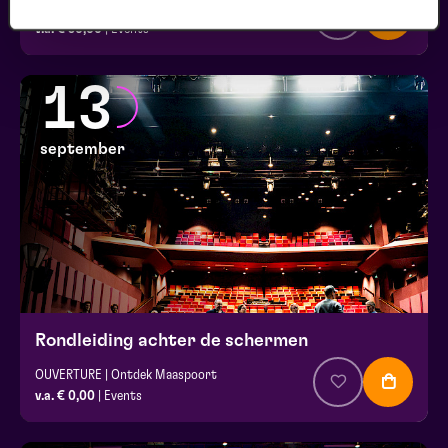
Silverfood Universum
v.a. € 30,00
| Events
13
september
Rondleiding achter de schermen
OUVERTURE | Ontdek Maaspoort
v.a. € 0,00
| Events