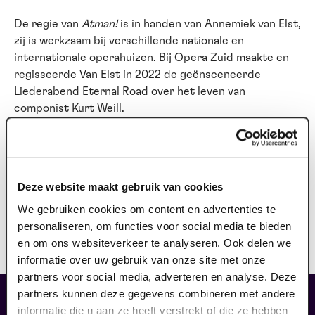
De regie van
Atman!
is in handen van Annemiek van Elst,
zij is werkzaam bij verschillende nationale en
internationale operahuizen. Bij Opera Zuid maakte en
regisseerde Van Elst in 2022 de geënsceneerde
Liederabend Eternal Road over het leven van
componist Kurt Weill.
Atman!
duurt ongeveer één uur en wordt gezongen en
gesproken in het Nederlands.
Deze website maakt gebruik van cookies
KORTINGEN
We gebruiken cookies om content en advertenties te
Omdat kinderen gratis naar de voorstelling gaan zijn
personaliseren, om functies voor social media te bieden
andere kortingen (zoals vroegboekkorting of gouden
en om ons websiteverkeer te analyseren. Ook delen we
rang korting) niet geldig.
informatie over uw gebruik van onze site met onze
partners voor social media, adverteren en analyse. Deze
partners kunnen deze gegevens combineren met andere
informatie die u aan ze heeft verstrekt of die ze hebben
maak jouw bezoek compleet