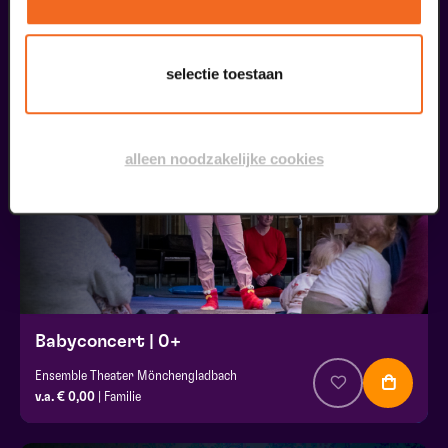
liefhebbers bestelden ook...
selectie toestaan
16
kids gratis
oktober
alleen noodzakelijke cookies
Babyconcert | 0+
Ensemble Theater Mönchengladbach
v.a. € 0,00
| Familie