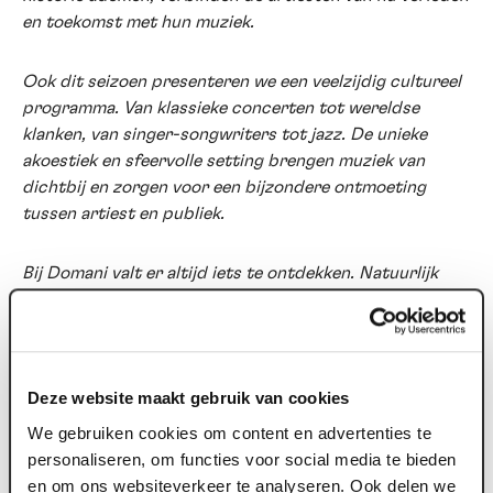
en toekomst met hun muziek.
Ook dit seizoen presenteren we een veelzijdig cultureel
programma. Van klassieke concerten tot wereldse
klanken, van singer-songwriters tot jazz. De unieke
akoestiek en sfeervolle setting brengen muziek van
dichtbij en zorgen voor een bijzondere ontmoeting
tussen artiest en publiek.
Bij Domani valt er altijd iets te ontdekken. Natuurlijk
ben je welkom bij de artiesten die je al kent en graag
hoort. Laat je vooral ook eens verrassen door een
concert dat je nog niet kent. Onze programmering
wordt met zorg samengesteld en staat garant voor
Deze website maakt gebruik van cookies
kwaliteit.
We gebruiken cookies om content en advertenties te
personaliseren, om functies voor social media te bieden
Domani Zingt krijgt dit seizoen een vervolg en staat
en om ons websiteverkeer te analyseren. Ook delen we
vaker op de agenda. Samen zingen, verbinden en de