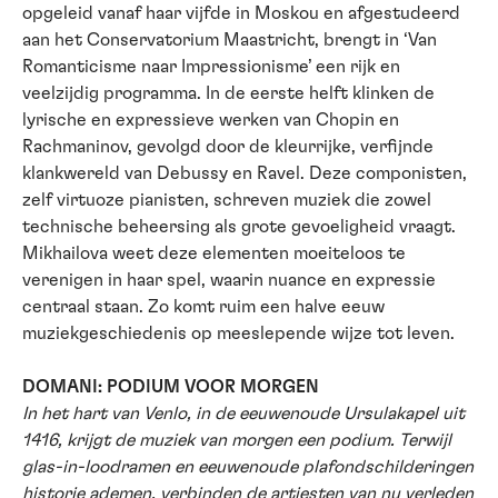
opgeleid vanaf haar vijfde in Moskou en afgestudeerd
aan het Conservatorium Maastricht, brengt in ‘Van
Romanticisme naar Impressionisme’ een rijk en
veelzijdig programma. In de eerste helft klinken de
lyrische en expressieve werken van Chopin en
Rachmaninov, gevolgd door de kleurrijke, verfijnde
klankwereld van Debussy en Ravel. Deze componisten,
zelf virtuoze pianisten, schreven muziek die zowel
technische beheersing als grote gevoeligheid vraagt.
Mikhailova weet deze elementen moeiteloos te
verenigen in haar spel, waarin nuance en expressie
centraal staan. Zo komt ruim een halve eeuw
muziekgeschiedenis op meeslepende wijze tot leven.
DOMANI: PODIUM VOOR MORGEN
In het hart van Venlo, in de eeuwenoude Ursulakapel uit
1416, krijgt de muziek van morgen een podium. Terwijl
glas-in-loodramen en eeuwenoude plafondschilderingen
historie ademen, verbinden de artiesten van nu verleden