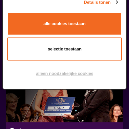
Details tonen
alle cookies toestaan
Openbare Masterclass
Viva Classic Vocal Contest 2026
v.a. € 0,00
| Klassiek
selectie toestaan
30
alleen noodzakelijke cookies
augustus