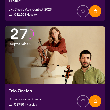
Finale
Viva Classic Vocal Contest 2026
v.a. € 12,50
| Klassiek
27
september
Trio Orelon
Concertpodium Domani
v.a. € 27,50
| Klassiek