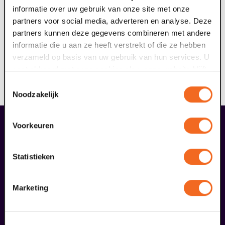
informatie over uw gebruik van onze site met onze
kracht van muziek ervaren blijkt telkens weer een
partners voor social media, adverteren en analyse. Deze
bijzondere ervaring.
partners kunnen deze gegevens combineren met andere
informatie die u aan ze heeft verstrekt of die ze hebben
Wees welkom bij Domani, podium voor morgen!
verzameld op basis van uw gebruik van hun services. U
gaat akkoord met onze cookies als u onze website blijft
Voorwaarden
gebruiken.
Toestemmingsselectie
Bij deze voorstelling is geen korting geldig.
Noodzakelijk
liefhebbers bestelden ook...
Voorkeuren
29
Statistieken
augustus
Marketing