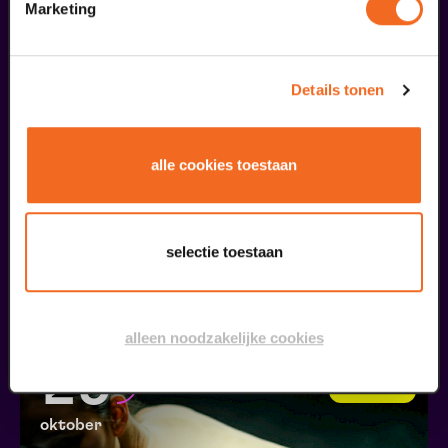
08
Marketing
Holland's Got Talent
oktober
Details tonen
alle cookies toestaan
Vlad & Veronika
selectie toestaan
Revelation
v.a. € 27,00
| Dans
alleen noodzakelijke cookies
29
Dansserie
oktober