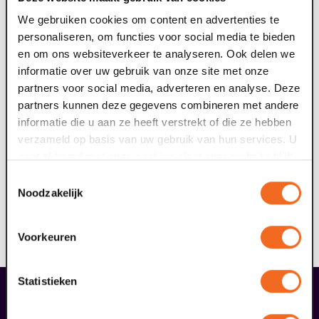
Bezoek deze voorstelling samen met Zelfwerkt:
We gebruiken cookies om content en advertenties te
“Choreografie als kunst in beweging – vakmanschap op
personaliseren, om functies voor social media te bieden
het hoogste niveau.”
en om ons websiteverkeer te analyseren. Ook delen we
informatie over uw gebruik van onze site met onze
partners voor social media, adverteren en analyse. Deze
partners kunnen deze gegevens combineren met andere
informatie die u aan ze heeft verstrekt of die ze hebben
verzameld op basis van uw gebruik van hun services. U
gaat akkoord met onze cookies als u onze website blijft
gebruiken.
Toestemmingsselectie
Noodzakelijk
Voorkeuren
Statistieken
liefhebbers bestelden ook...