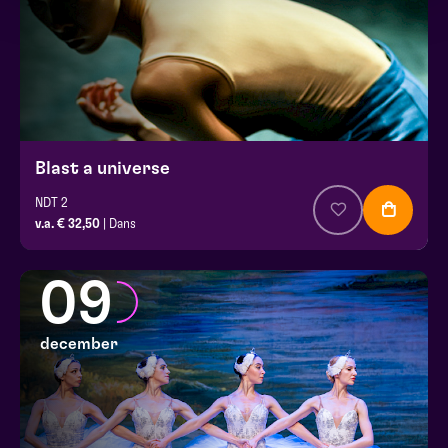
Blast a universe
NDT 2
v.a. € 32,50
| Dans
09
december