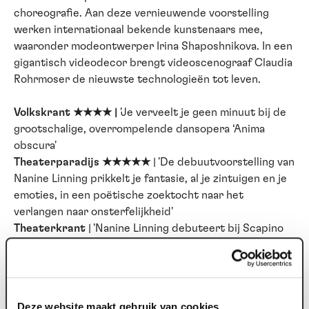
choreografie. Aan deze vernieuwende voorstelling
werken internationaal bekende kunstenaars mee,
waaronder modeontwerper Irina Shaposhnikova. In een
gigantisch videodecor brengt videoscenograaf Claudia
Rohrmoser de nieuwste technologieën tot leven.
Volkskrant ★★★★ |
'Je
verveelt je geen minuut bij de
grootschalige, overrompelende dansopera ‘Anima
obscura'
Theaterparadijs ★★★★★
| 'De debuutvoorstelling van
Nanine Linning prikkelt je fantasie, al je zintuigen en je
emoties, in een poëtische zoektocht naar het
verlangen naar onsterfelijkheid'
Theaterkrant
| 'Nanine Linning debuteert bij Scapino
met grootschalig apocalyptisch gesamtkunstwerk'
Met gratis voorprogramma om 19:15u.
Deze website maakt gebruik van cookies