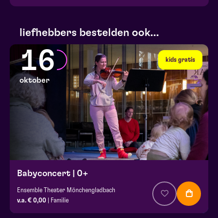
liefhebbers bestelden ook...
16
kids gratis
oktober
Babyconcert | 0+
Ensemble Theater Mönchengladbach
v.a. € 0,00
| Familie