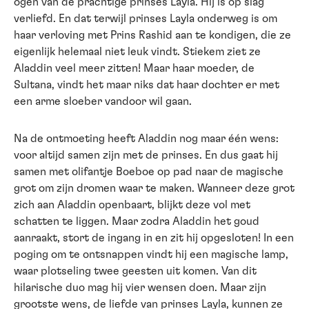
ogen van de prachtige prinses Layla. Hij is op slag
verliefd. En dat terwijl prinses Layla onderweg is om
haar verloving met Prins Rashid aan te kondigen, die ze
eigenlijk helemaal niet leuk vindt. Stiekem ziet ze
Aladdin veel meer zitten! Maar haar moeder, de
Sultana, vindt het maar niks dat haar dochter er met
een arme sloeber vandoor wil gaan.
Na de ontmoeting heeft Aladdin nog maar één wens:
voor altijd samen zijn met de prinses. En dus gaat hij
samen met olifantje Boeboe op pad naar de magische
grot om zijn dromen waar te maken. Wanneer deze grot
zich aan Aladdin openbaart, blijkt deze vol met
schatten te liggen. Maar zodra Aladdin het goud
aanraakt, stort de ingang in en zit hij opgesloten! In een
poging om te ontsnappen vindt hij een magische lamp,
waar plotseling twee geesten uit komen. Van dit
hilarische duo mag hij vier wensen doen. Maar zijn
grootste wens, de liefde van prinses Layla, kunnen ze