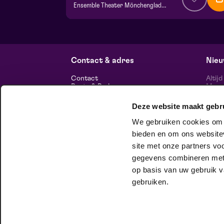
Ensemble Theater Mönchengladbach
v.a. € 0,00
| Familie
VIP foyer
vr 16 oktober 2026 | 11:00
Contact & adres
Nieu
Contact
Altij
Route & Parkeren
Maasp
voor 
Deze website maakt gebr
Informatie
We gebruiken cookies om c
Over ons
bieden en om ons websitev
Vacatures
Theatertechniek
site met onze partners vo
Duurzaam ondernemen
volg
gegevens combineren met a
Privacy
op basis van uw gebruik v
huisgezelschap
gebruiken.
Bij Club Lam mag je onbeschaamd
jezelf zijn. Meer weten?
Check het hier.