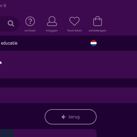
n 9
contact
inloggen
favorieten
winkelwagen
educatie
r
terug