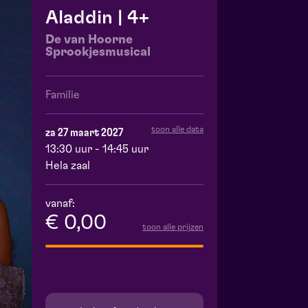
Aladdin | 4+
De van Hoorne
Sprookjesmusical
Familie
toon alle data
za 27 maart 2027
13:30 uur - 14:45 uur
Hela zaal
vanaf:
€ 0,00
toon alle prijzen