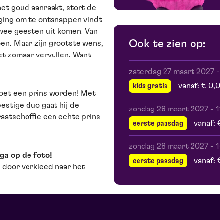
het goud aanraakt, stort de
poging om te ontsnappen vindt
twee geesten uit komen. Van
Ook te zien op:
oen. Maar zijn grootste wens,
iet zomaar vervullen. Want
.
zaterdag 27 maart 2027
kids gratis
vanaf: € 0,
oet een prins worden! Met
estige duo gaat hij de
zondag 28 maart 2027
-
raatschoffie een echte prins
eerste paasdag
vanaf: 
zondag 28 maart 2027
-
ga op de foto!
eerste paasdag
vanaf: 
 door verkleed naar het