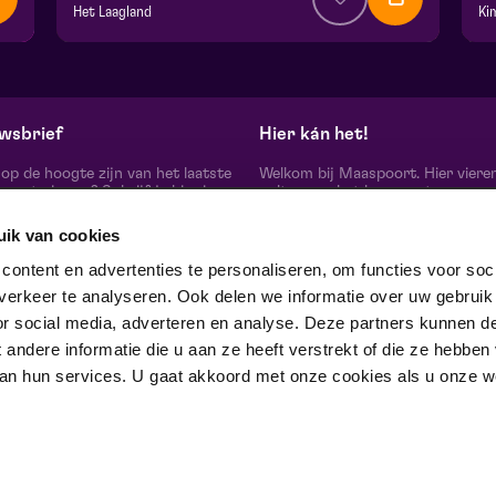
Het Laagland
Ki
v.a. € 0,00
| Familie
v.
BACKSTAGE | Piet Kingma zaal
Fr
za 17 oktober 2026 | 10:00
za
wsbrief
Hier kán het!
d op de hoogte zijn van het laatste
Welkom bij Maaspoort. Hier viere
oort nieuws? Schrijf je hier in
cultuur en het leven met een
onze nieuwsbrief.
onvervalst joie de vivre. Onze gas
artiesten, makers, partners en de 
uik van cookies
mensen om ons heen, ervaren hier
echte verschil maak je samen’.
schrijf je in
ontent en advertenties te personaliseren, om functies voor soci
Winnaar van de Red Dot Award B
erkeer te analyseren. Ook delen we informatie over uw gebruik
& Communication Design 2024 in
categorie Corporate Design & Iden
or social media, adverteren en analyse. Deze partners kunnen d
 ons op
ndere informatie die u aan ze heeft verstrekt of die ze hebben
an hun services. U gaat akkoord met onze cookies als u onze web
trotse partner van