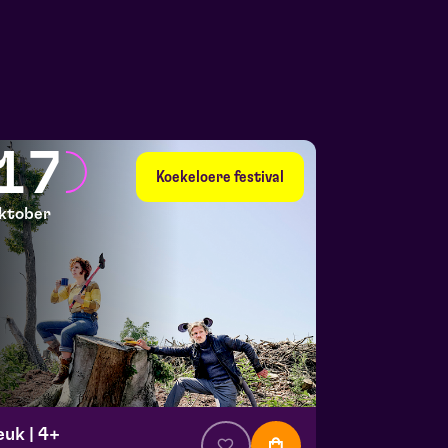
17
Koekeloere festival
ktober
euk | 4+