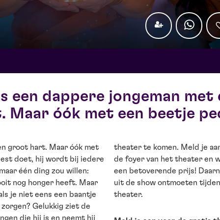
is een dappere jongeman met 
. Maar óók met een beetje p
n groot hart. Maar óók met
theater te komen. Meld je aa
est doet, hij wordt bij iedere
de foyer van het theater en 
 maar één ding zou willen:
een betoverende prijs! Daarna
ooit nog honger heeft. Maar
uit de show ontmoeten tijden
ls je niet eens een baantje
theater.
 zorgen? Gelukkig ziet de
en die hij is en neemt hij