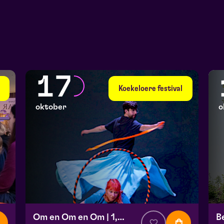
17
Koekeloere festival
oktober
o
Om en Om en Om | 1,5+
B