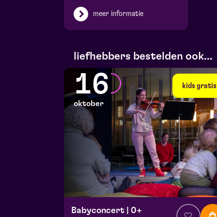
meer informatie
liefhebbers bestelden ook...
16
kids gratis
oktober
Babyconcert | 0+