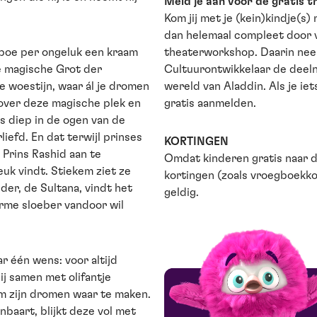
Meld je aan voor de gratis 
Kom jij met je (kein)kindje(s
dan helemaal compleet door 
eboe per ongeluk een kraam
theaterworkshop. Daarin nee
e magische Grot der
Cultuurontwikkelaar de deel
 woestijn, waar ál je dromen
wereld van Aladdin. Als je iet
 over deze magische plek en
gratis aanmelden.
s diep in de ogen van de
rliefd. En dat terwijl prinses
KORTINGEN
 Prins Rashid aan te
Omdat kinderen gratis naar d
leuk vindt. Stiekem ziet ze
kortingen (zoals vroegboekko
der, de Sultana, vindt het
geldig.
arme sloeber vandoor wil
 één wens: voor altijd
ij samen met olifantje
m zijn dromen waar te maken.
baart, blijkt deze vol met