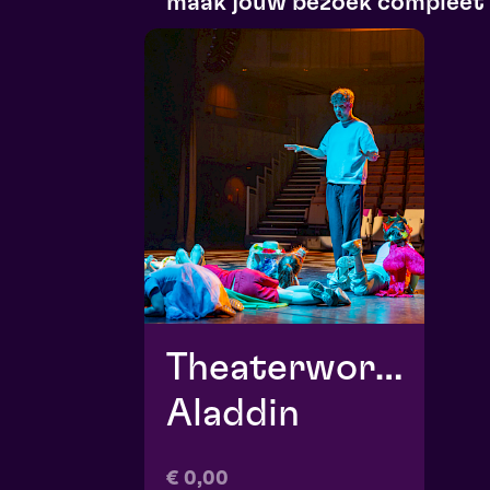
maak jouw bezoek compleet
Theaterworkshop
Aladdin
€ 0,00