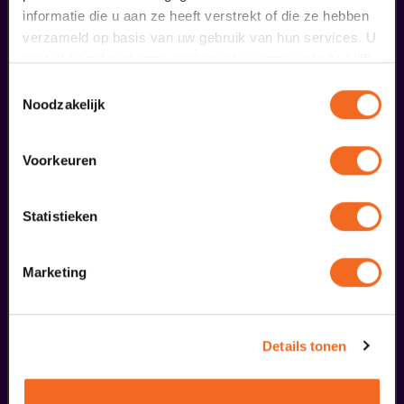
informatie die u aan ze heeft verstrekt of die ze hebben
verzameld op basis van uw gebruik van hun services. U
maak jouw bezoek compleet
gaat akkoord met onze cookies als u onze website blijft
gebruiken.
Toestemmingsselectie
Noodzakelijk
Voorkeuren
Statistieken
Marketing
Begin bij SIN
Details tonen
€ 39,50