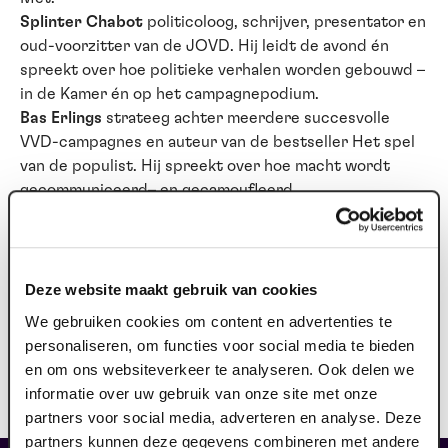
Splinter Chabot
politicoloog, schrijver, presentator en
oud-voorzitter van de JOVD. Hij leidt de avond én
spreekt over hoe politieke verhalen worden gebouwd –
in de Kamer én op het campagnepodium.
Bas Erlings
strateeg achter meerdere succesvolle
VVD-campagnes en auteur van de bestseller Het spel
van de populist. Hij spreekt over hoe macht wordt
gecommuniceerd– en gecamoufleerd.
Julia Wouters
politiek analist, spreker, schrijver en
jarenlang adviseur van vicepremier Lodewijk Asscher.
Co-host van De Spindoctors. Zij deelt hoe
besluitvorming er van binnenuit uitziet.
Deze website maakt gebruik van cookies
Peter Kwint
voormalig SP-Kamerlid, met ruime
We gebruiken cookies om content en advertenties te
ervaring in de oppositie én de wandelgangen. Hij laat
personaliseren, om functies voor social media te bieden
zien wat je vanuit de andere kant van de tafel ziet.Een
en om ons websiteverkeer te analyseren. Ook delen we
unieke theateravond over macht, strategie en de
informatie over uw gebruik van onze site met onze
werkelijkheid achter het publieke verhaal.
partners voor social media, adverteren en analyse. Deze
partners kunnen deze gegevens combineren met andere