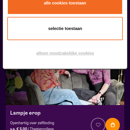
alle cookies toestaan
meer informatie
selectie toestaan
liefhebbers bestelden ook...
11
BACKSTAGE
alleen noodzakelijke cookies
september
Lampje erop
Openhartig over zelfdoding
v.a. € 5,00
| Theatercollege