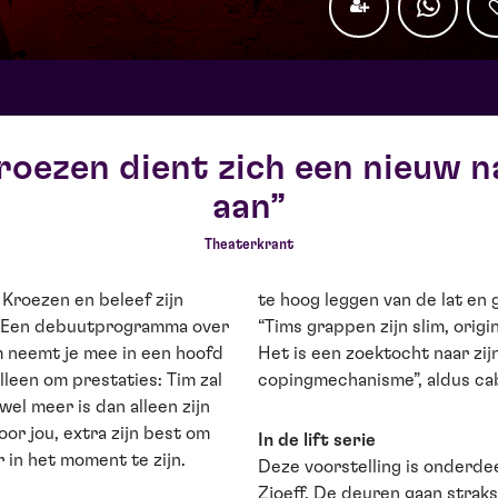
roezen dient zich een nieuw n
aan
Theaterkrant
Kroezen en beleef zijn
te hoog leggen van de lat en 
’. Een debuutprogramma over
“Tims grappen zijn slim, origi
im neemt je mee in een hoofd
Het is een zoektocht naar zij
alleen om prestaties: Tim zal
copingmechanisme”, aldus cab
wel meer is dan alleen zijn
oor jou, extra zijn best om
In de lift serie
 in het moment te zijn.
Deze voorstelling is onderde
Zjoeff. De deuren gaan strak