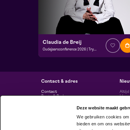
Claudia de Breij
Oudejaarsconference 2026 | Try-out
v.a. € 22,50
| Cabaret
Frans Boermans zaal
vr 2 oktober 2026 | 20:15
Contact & adres
Nieu
Contact
Altij
Route & Parkeren
Maasp
voor 
Deze website maakt gebr
Informatie
We gebruiken cookies om c
Over ons
Vacatures
bieden en om ons websitev
Theatertechniek