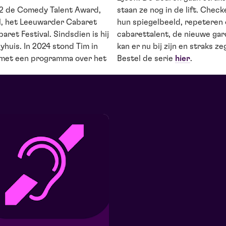
22 de Comedy Talent Award,
staan ze nog in de lift. Chec
l, het Leeuwarder Cabaret
hun spiegelbeeld, repeteren
ret Festival. Sindsdien is hij
cabarettalent, de nieuwe gard
huis. In 2024 stond Tim in
kan er nu bij zijn en straks z
l met een programma over het
Bestel de serie
hier
.