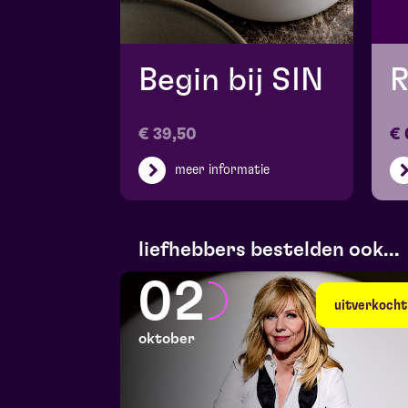
Begin bij SIN
R
€ 39,50
€ 
meer informatie
liefhebbers bestelden ook...
02
uitverkocht
oktober