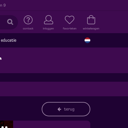
n 9
contact
inloggen
favorieten
winkelwagen
educatie
r
terug