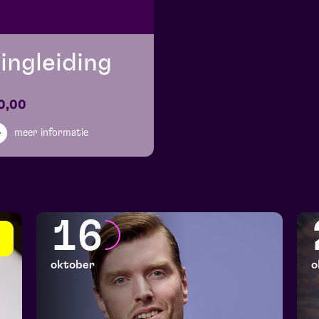
ingleiding
0,00
meer informatie
16
oktober
o