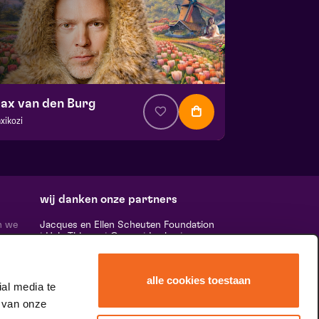
ax van den Burg
xikozi
a. € 22,00
| Cabaret
ans Boermans zaal
 21 oktober 2026 | 20:15
wij danken onze partners
n we
Jacques en Ellen Scheuten Foundation
|
Hela Thissen
|
Canon
|
Leolux
|
ten,
Scheuten
|
Sormac
|
Rabobank
|
Ewals
vele
Cargo Care
|
Scelta Mushrooms
|
 ‘het
Stichting Burgerlijke Godshuizen
|
alle cookies toestaan
Vostermans Companies
|
Unica
al media te
rands
 van onze
 de
tity.