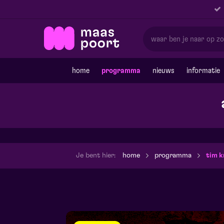
home
programma
nieuws
informatie
Je bent hier:
home
programma
tim 