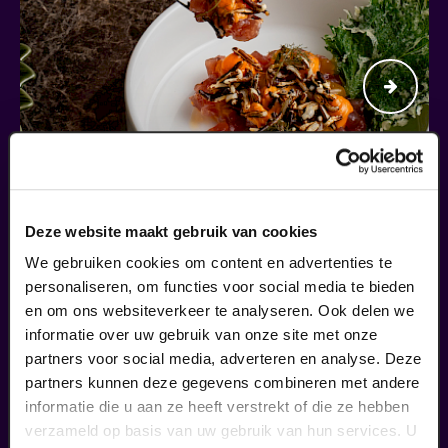
Deze website maakt gebruik van cookies
Begin bij SIN
We gebruiken cookies om content en advertenties te
personaliseren, om functies voor social media te bieden
€ 39,50
en om ons websiteverkeer te analyseren. Ook delen we
informatie over uw gebruik van onze site met onze
meer informatie
partners voor social media, adverteren en analyse. Deze
partners kunnen deze gegevens combineren met andere
informatie die u aan ze heeft verstrekt of die ze hebben
liefhebbers bestelden ook...
verzameld op basis van uw gebruik van hun services. U