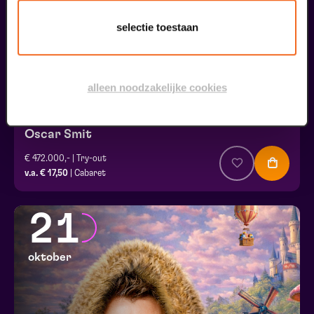
selectie toestaan
alleen noodzakelijke cookies
Oscar Smit
€ 472.000,- | Try-out
v.a. € 17,50
| Cabaret
21
oktober