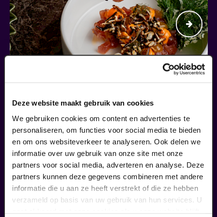
Deze website maakt gebruik van cookies
Begin bij SIN
We gebruiken cookies om content en advertenties te
€ 39,50
personaliseren, om functies voor social media te bieden
en om ons websiteverkeer te analyseren. Ook delen we
meer informatie
informatie over uw gebruik van onze site met onze
partners voor social media, adverteren en analyse. Deze
partners kunnen deze gegevens combineren met andere
informatie die u aan ze heeft verstrekt of die ze hebben
liefhebbers bestelden ook...
verzameld op basis van uw gebruik van hun services. U
gaat akkoord met onze cookies als u onze website blijft