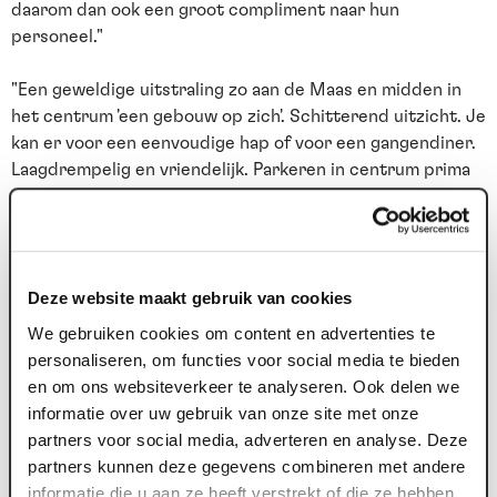
daarom dan ook een groot compliment naar hun
personeel."
"Een geweldige uitstraling zo aan de Maas en midden in
het centrum 'een gebouw op zich'. Schitterend uitzicht. Je
kan er voor een eenvoudige hap of voor een gangendiner.
Laagdrempelig en vriendelijk. Parkeren in centrum prima
en dan 100 meter lopen. Nooit gedoe."
Deze website maakt gebruik van cookies
We gebruiken cookies om content en advertenties te
personaliseren, om functies voor social media te bieden
en om ons websiteverkeer te analyseren. Ook delen we
Nieuws archief
informatie over uw gebruik van onze site met onze
22 jul. 2026
1
partners voor social media, adverteren en analyse. Deze
partners kunnen deze gegevens combineren met andere
Deze zomer: Maaspoort wordt
informatie die u aan ze heeft verstrekt of die ze hebben