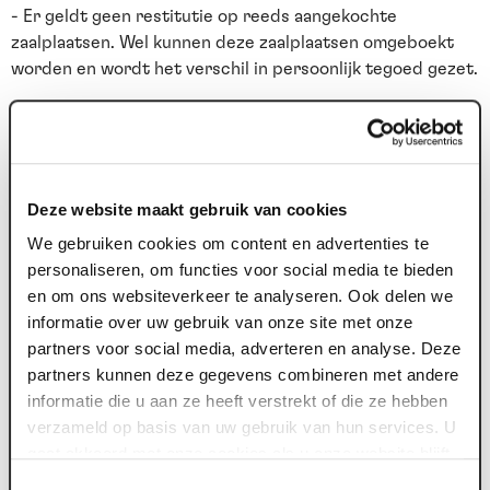
- Er geldt geen restitutie op reeds aangekochte
zaalplaatsen. Wel kunnen deze zaalplaatsen omgeboekt
worden en wordt het verschil in persoonlijk tegoed gezet.
Deze website maakt gebruik van cookies
Nieuws archief
We gebruiken cookies om content en advertenties te
22 jul. 2026
1
personaliseren, om functies voor social media te bieden
en om ons websiteverkeer te analyseren. Ook delen we
Deze zomer: Maaspoort wordt
informatie over uw gebruik van onze site met onze
televisiestudio
partners voor social media, adverteren en analyse. Deze
partners kunnen deze gegevens combineren met andere
Van dinsdag 4 tot en met zaterdag 8 augustus gebeurt er
F
informatie die u aan ze heeft verstrekt of die ze hebben
iets bijzonders in Maaspoort. BACKSTAGE verandert vijf
t
verzameld op basis van uw gebruik van hun services. U
avonden lang in de set van...
g
gaat akkoord met onze cookies als u onze website blijft
gebruiken.
Toestemmingsselectie