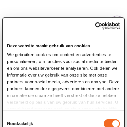
Nieuws archief
Deze website maakt gebruik van cookies
22 jul. 2026
1
We gebruiken cookies om content en advertenties te
Deze zomer: Maaspoort wordt
personaliseren, om functies voor social media te bieden
en om ons websiteverkeer te analyseren. Ook delen we
televisiestudio
informatie over uw gebruik van onze site met onze
partners voor social media, adverteren en analyse. Deze
Van dinsdag 4 tot en met zaterdag 8 augustus gebeurt er
F
partners kunnen deze gegevens combineren met andere
iets bijzonders in Maaspoort. BACKSTAGE verandert vijf
t
informatie die u aan ze heeft verstrekt of die ze hebben
avonden lang in de set van...
g
verzameld op basis van uw gebruik van hun services. U
gaat akkoord met onze cookies als u onze website blijft
09 jul. 2026
0
gebruiken.
Toestemmingsselectie
Noodzakelijk
Voor tweede theaterseizoen op rij meer