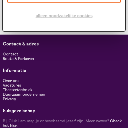
alleen noodzakelijke cookies
Contact & adres
Contact
Route & Parkeren
Informatie
Over ons
Vacatures
Theatertechniek
Duurzaam ondernemen
Privacy
huisgezelschap
Bij Club Lam mag je onbeschaamd jezelf zijn. Meer weten?
Check
het hier.