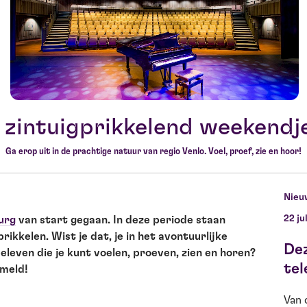
 zintuigprikkelend weekendj
Ga erop uit in de prachtige natuur van regio Venlo. Voel, proef, zie en hoor!
Nieu
22 ju
urg
van start gegaan. In deze periode staan
rikkelen. Wist je dat, je in het avontuurlijke
De
leven die je kunt voelen, proeven, zien en horen?
tel
ameld!
Van 