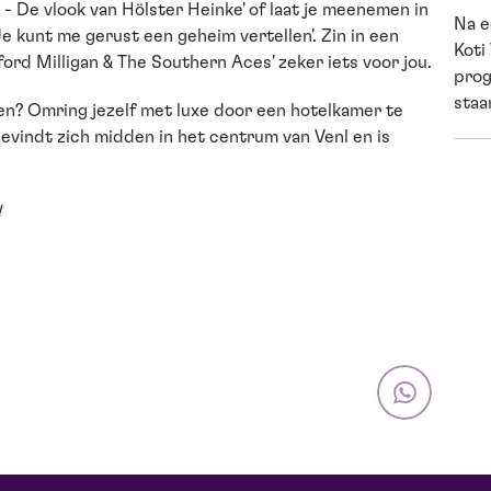
- De vlook van Hölster Heinke' of laat je meenemen in
Na e
e kunt me gerust een geheim vertellen'. Zin in een
Koti
ford Milligan & The Southern Aces' zeker iets voor jou.
prog
staan
en? Omring jezelf met luxe door een hotelkamer te
bevindt zich midden in het centrum van Venl en is
!