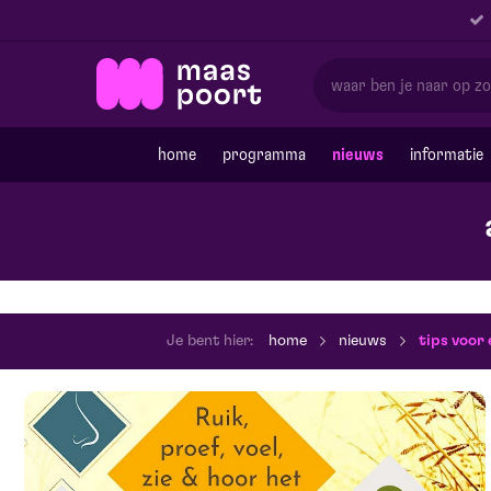
home
programma
nieuws
informatie
Je bent hier:
home
nieuws
tips voor