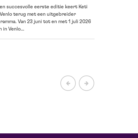
en succesvolle eerste editie keert Keti
Cultuur is me
 Venlo terug met een uitgebreider
wetenschappe
ramma. Van 23 juni tot en met 1 juli 2026
 in Venlo...
Een avond in de th
vermaken. Het houd
net als sporten. Dat