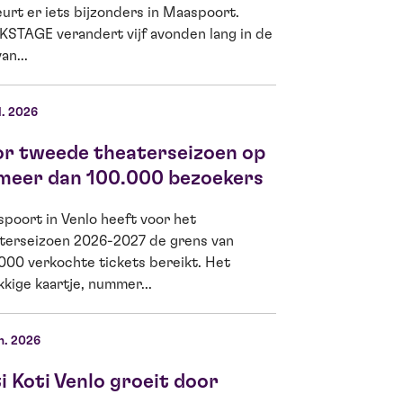
urt er iets bijzonders in Maaspoort.
Lam, theaterliefhe
STAGE verandert vijf avonden lang in de
Ella Kamerbeek is
an...
d’Or 2026...
l. 2026
04 jun. 2026
or tweede theaterseizoen op
Kiwanis Venlo
 meer dan 100.000 bezoekers
Jeugdfonds G
meer Venlose
poort in Venlo heeft voor het
theater
terseizoen 2026-2027 de grens van
000 verkochte tickets bereikt. Het
Op woensdag 3 jun
kkige kaartje, nummer...
Venlo Fides een sc
de schoolvoorstell
Boomhut...
n. 2026
i Koti Venlo groeit door
22 mei 2026