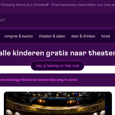
Ontvang direct je e-tickets
Onze bezoekers beoordelen ons met ee
congres & events
theater & zaken
eten & drinken
hotel
alle kinderen gratis naar theate
kies je bedrag en help mee
 een zintuigprikkelend weekendje weg in venlo