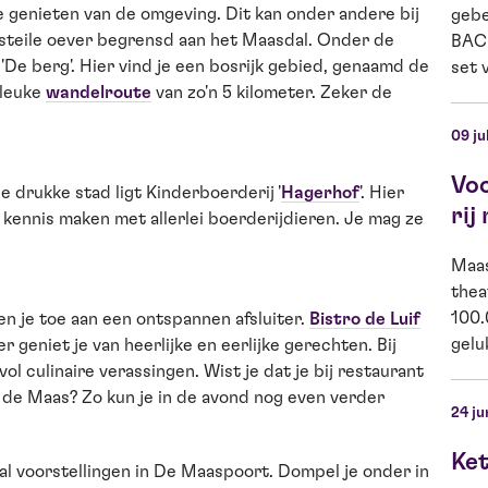
 genieten van de omgeving. Dit kan onder andere bij
gebe
n steile oever begrensd aan het Maasdal. Onder de
BACK
'De berg'. Hier vind je een bosrijk gebied, genaamd de
set v
 leuke
wandelroute
van zo'n 5 kilometer. Zeker de
09 ju
Vo
e drukke stad ligt Kinderboerderij '
Hagerhof
'. Hier
rij
 kennis maken met allerlei boerderijdieren. Je mag ze
Maas
thea
100.
en je toe aan een ontspannen afsluiter.
Bistro de Luif
gelu
 geniet je van heerlijke en eerlijke gerechten. Bij
ol culinaire verassingen. Wist je dat je bij restaurant
r de Maas? Zo kun je in de avond nog even verder
24 ju
Ket
al voorstellingen in De Maaspoort. Dompel je onder in