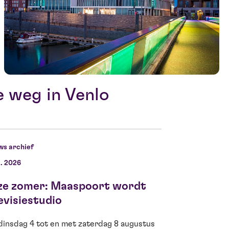
e weg in Venlo
ws archief
l. 2026
11 jun. 2026
ze zomer: Maaspoort wordt
Ella Kamerbe
evisiestudio
voor Theo d’
dinsdag 4 tot en met zaterdag 8 augustus
Fantastisch nieuws