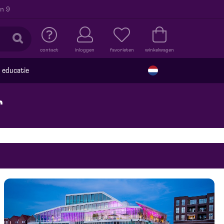
n 9
contact
inloggen
favorieten
winkelwagen
educatie
r