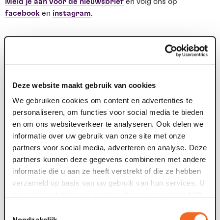
Meld je aan voor de nieuwsbrief
en volg ons op
facebook
en
instagram
.
Nieuws archief
Deze website maakt gebruik van cookies
22 jul. 2026
1
We gebruiken cookies om content en advertenties te
personaliseren, om functies voor social media te bieden
Deze zomer: Maaspoort wordt
en om ons websiteverkeer te analyseren. Ook delen we
televisiestudio
informatie over uw gebruik van onze site met onze
partners voor social media, adverteren en analyse. Deze
Van dinsdag 4 tot en met zaterdag 8 augustus gebeurt er
F
partners kunnen deze gegevens combineren met andere
iets bijzonders in Maaspoort. BACKSTAGE verandert vijf
t
informatie die u aan ze heeft verstrekt of die ze hebben
avonden lang in de set van...
g
verzameld op basis van uw gebruik van hun services. U
gaat akkoord met onze cookies als u onze website blijft
gebruiken.
09 jul. 2026
0
Toestemmingsselectie
Noodzakelijk