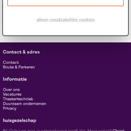
alleen noodzakelijke cookies
Contact & adres
Contact
Route & Parkeren
Informatie
Over ons
Vacatures
Theatertechniek
Duurzaam ondernemen
Privacy
huisgezelschap
Bij Club Lam mag je onbeschaamd jezelf zijn. Meer weten?
Check