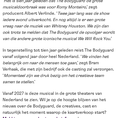
‘Het is tien jaar geleden dat The Bodyguard de grote
musicaldoorbraak was voor Romy Monteiro
,’ zegt
producent Albert Verlinde. ‘
Twee jaar lang was de show
iedere avond uitverkocht. En nog altijd is er een grote
vraag naar de muziek van Whitney Houston. We zijn dan
ook trots te melden dat The Bodyguard de opvolger wordt
van die andere grote iconische musical We Will Rock You
.’
In tegenstelling tot tien jaar geleden reist The Bodyguard
vanaf volgend jaar door heel Nederland. ‘
We vinden het
belangrijk om naar de mensen toe gaan
,’ zegt Bram
Verhaak, die met zijn bedrijf ook de casting zal verzorgen.
‘
Momenteel zijn we druk bezig om het creatieve team
samen te stellen
.’
Vanaf 2027 is deze musical in de grote theaters van
Nederland te zien. Wil je op de hoogte blijven van het
nieuws over de Bodyguard, de creatives, cast en
natuurlijk het moment waarop de kaartverkoop start?