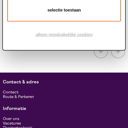
met 1 juli 2026 staan in Venlo...
E
selectie toestaan
H
b
alleen noodzakelijke cookies
Contact & adres
Contact
Route & Parkeren
Informatie
Over ons
Vacatures
Theatertechniek