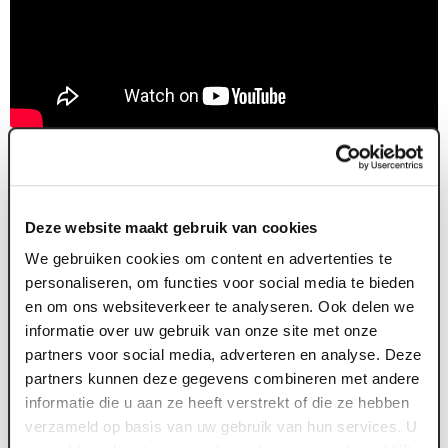
Deze website maakt gebruik van cookies
We gebruiken cookies om content en advertenties te
Nieuws archief
personaliseren, om functies voor social media te bieden
22 jul. 2026
1
en om ons websiteverkeer te analyseren. Ook delen we
informatie over uw gebruik van onze site met onze
Deze zomer: Maaspoort wordt
partners voor social media, adverteren en analyse. Deze
televisiestudio
partners kunnen deze gegevens combineren met andere
informatie die u aan ze heeft verstrekt of die ze hebben
Van dinsdag 4 tot en met zaterdag 8 augustus gebeurt er
F
verzameld op basis van uw gebruik van hun services. U
iets bijzonders in Maaspoort. BACKSTAGE verandert vijf
t