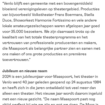
“Venlo blijft een gemeente met een bovengemiddeld
bloeiend verenigingsleven op theatergebied. Producties
van bijvoorbeeld Volkstheater Frans Boermans, Stella
Duce, Showorkest Harmonie Fortissimo en vele andere
lokale amateurgezelschappen waren afgelopen jaar goed
voor 35.000 bezoekers. We zijn daarnaast trots op de
kwaliteit van het totale theaterprogramma en het
vertrouwen van professionele producenten en makers,
die Maaspoort als belangrijke partner zien en samen met
ons maken of ons grote producties en premières
toevertrouwen.”
Jubileum en nieuwe naam
2024 is een jubileumjaar voor Maaspoort, het theater in
Venlo werd 40 jaar geleden geopend op 24 augustus 1984
en heeft zich in die jaren ontwikkeld tot veel meer dan
alleen een theater. Het nieuwe jaar wordt daarom ingeluid
met een nieuw gezicht. “De naam Maaspoort past nog
altijd perfect bij wie we zijn en wat we doen. De Maas is