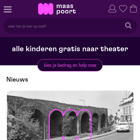
alle kinderen gratis naar theater
kies je bedrag en help mee
Nieuws