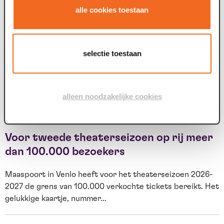
alle cookies toestaan
Deze zomer: Maaspoort wordt
televisiestudio
selectie toestaan
Van dinsdag 4 tot en met zaterdag 8 augustus gebeurt er
F
iets bijzonders in Maaspoort. BACKSTAGE verandert vijf
t
avonden lang in de set van...
g
alleen noodzakelijke cookies
09 jul. 2026
0
Voor tweede theaterseizoen op rij meer
dan 100.000 bezoekers
Maaspoort in Venlo heeft voor het theaterseizoen 2026-
2027 de grens van 100.000 verkochte tickets bereikt. Het
O
gelukkige kaartje, nummer...
s
W