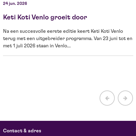
24 jun. 2026
2
Keti Koti Venlo groeit door
Na een succesvolle eerste editie keert Keti Koti Venlo
terug met een uitgebreider programma. Van 23 juni tot en
met 1 juli 2026 staan in Venlo...
E
H
b
Contact & adres