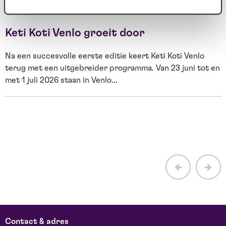
24 jun. 2026
2
Keti Koti Venlo groeit door
Na een succesvolle eerste editie keert Keti Koti Venlo
terug met een uitgebreider programma. Van 23 juni tot en
met 1 juli 2026 staan in Venlo...
E
H
b
Contact & adres