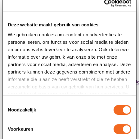
Seegers vertellen over hun rol, over hun liefde voor
Limburg en over de muziek van Rowwen Hèze.
Deze website maakt gebruik van cookies
Credits
We gebruiken cookies om content en advertenties te
Montage en samenstelling Henk Hover
personaliseren, om functies voor social media te bieden
Interviews en presentatie Eva Custers
en om ons websiteverkeer te analyseren. Ook delen we
Met dank aan Tren van Enckevort, Rowwen Hèze en alle
informatie over uw gebruik van onze site met onze
geïnterviewden.
partners voor social media, adverteren en analyse. Deze
partners kunnen deze gegevens combineren met andere
Vanaf nu te beluisteren via Spotify:
informatie die u aan ze heeft verstrekt of die ze hebben
https://open.spotify.com/show/32GBJxcd2y0Kgcxzbn86
verzameld op basis van uw gebruik van hun services. U
si=86d396929f79437c
gaat akkoord met onze cookies als u onze website blijft
gebruiken.
Toestemmingsselectie
Noodzakelijk
Voorkeuren
Nieuws archief