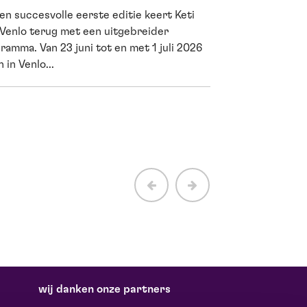
en succesvolle eerste editie keert Keti
Cultuur is me
 Venlo terug met een uitgebreider
wetenschappe
ramma. Van 23 juni tot en met 1 juli 2026
 in Venlo...
Een avond in de th
vermaken. Het houd
net als sporten. Dat
wij danken onze partners