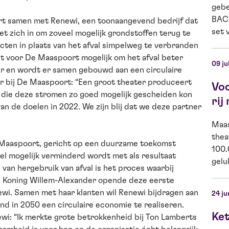
gebe
BACK
t samen met Renewi, een toonaangevend bedrijf dat
set v
t zich in om zoveel mogelijk grondstoffen terug te
cten in plaats van het afval simpelweg te verbranden
t voor De Maaspoort mogelijk om het afval beter
09 ju
er en wordt er samen gebouwd aan een circulaire
 bij De Maaspoort: “Een groot theater produceert
Vo
n die deze stromen zo goed mogelijk gescheiden kon
rij
n de doelen in 2022. We zijn blij dat we deze partner
Maas
thea
De Maaspoort, gericht op een duurzame toekomst
100.
eel mogelijk verminderd wordt met als resultaat
gelu
van hergebruik van afval is het proces waarbij
 Koning Willem-Alexander opende deze eerste
wi. Samen met haar klanten wil Renewi bijdragen aan
24 ju
nd in 2050 een circulaire economie te realiseren.
Ket
i: “Ik merkte grote betrokkenheid bij Ton Lamberts