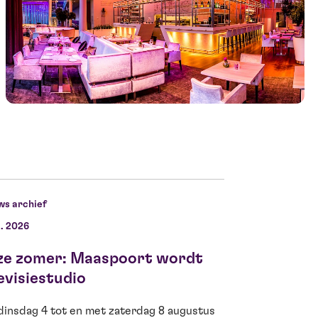
ws archief
l. 2026
11 jun. 2026
ze zomer: Maaspoort wordt
Ella Kamerbe
evisiestudio
voor Theo d’
dinsdag 4 tot en met zaterdag 8 augustus
Fantastisch nieuws