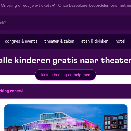
Ontvang direct je e-tickets
Onze bezoekers beoordelen ons met ee
congres & events
theater & zaken
eten & drinken
hotel
alle kinderen gratis naar theate
kies je bedrag en help mee
king renewi