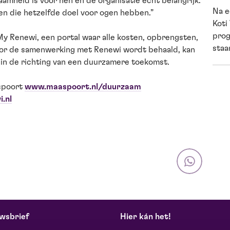
amheid is voor hen en de organisatie écht belangrijk.
Na e
jen die hetzelfde doel voor ogen hebben.”
Koti
prog
y Renewi, een portal waar alle kosten, opbrengsten,
staan
door de samenwerking met Renewi wordt behaald, kan
 in de richting van een duurzamere toekomst.
spoort
www.maaspoort.nl/duurzaam
.nl
wsbrief
Hier kán het!