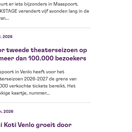
urt er iets bijzonders in Maaspoort.
Lam, theaterliefhe
STAGE verandert vijf avonden lang in de
Ella Kamerbeek is
an...
d’Or 2026...
l. 2026
04 jun. 2026
or tweede theaterseizoen op
Kiwanis Venlo
 meer dan 100.000 bezoekers
Jeugdfonds G
meer Venlose
poort in Venlo heeft voor het
theater
terseizoen 2026-2027 de grens van
000 verkochte tickets bereikt. Het
Op woensdag 3 jun
kkige kaartje, nummer...
Venlo Fides een sc
de schoolvoorstell
Boomhut...
n. 2026
i Koti Venlo groeit door
22 mei 2026