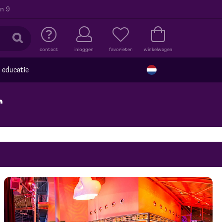
n 9
contact
inloggen
favorieten
winkelwagen
educatie
r