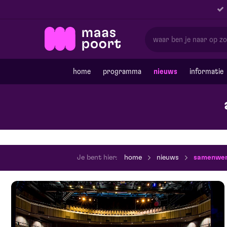
home
programma
nieuws
informatie
Je bent hier:
home
nieuws
samenwer