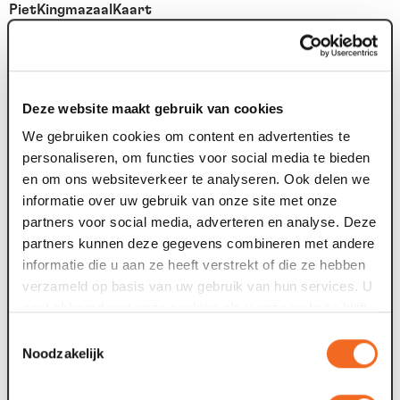
PietKingmazaalKaart
Met de PietKingmazaalKaart kunt u voor een vast bedrag
per persoon onbeperkt genieten van de voorstellingen in
onze Piet Kingma zaal. De kaart kost slechts
€ 135 euro per persoon en is persoonsgebonden.
Deze website maakt gebruik van cookies
Vrienden krijgen € 10 korting. Lees
hier
meer over de
We gebruiken cookies om content en advertenties te
PietKingmazaalKaart.
personaliseren, om functies voor social media te bieden
en om ons websiteverkeer te analyseren. Ook delen we
*Niet geldig bij de voorstellingen in de genres Uit de regio,
informatie over uw gebruik van onze site met onze
Educatie, Events, voorstellingen op externe locaties en
partners voor social media, adverteren en analyse. Deze
verder bij The Analogues, AMADEUS, De Formule 1 Show,
partners kunnen deze gegevens combineren met andere
Najib Amhali, Brigitte Kaandorp, Ilse DeLange, Urbanus, Kaj
informatie die u aan ze heeft verstrekt of die ze hebben
Gorgels, Viva Classic Kerst, Tania Kross, Kasper van de
verzameld op basis van uw gebruik van hun services. U
Laan, Waylon, Ali B, OG3NE, Dutch Eagles, Guido's
gaat akkoord met onze cookies als u onze website blijft
Orchestra, Rundunk, Fred van leer, Rowwen Hèze, Plien &
gebruiken.
Bianca en Herman van Veen
Toestemmingsselectie
Noodzakelijk