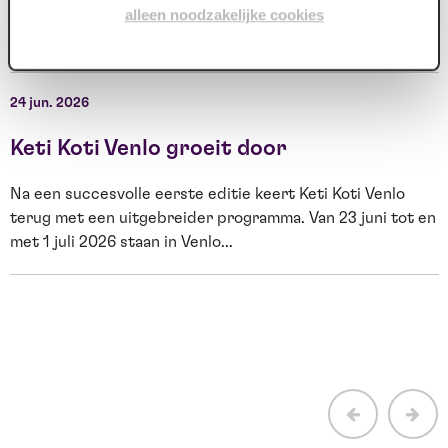
alleen noodzakelijke cookies
2027 de grens van 100.000 verkochte tickets bereikt. Het
O
gelukkige kaartje, nummer...
s
W
24 jun. 2026
2
Keti Koti Venlo groeit door
Na een succesvolle eerste editie keert Keti Koti Venlo
terug met een uitgebreider programma. Van 23 juni tot en
met 1 juli 2026 staan in Venlo...
E
H
b