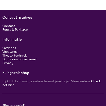
Contact & adres
Contact
Route & Parkeren
Informatie
Over ons
Vacatures
Theatertechniek
Duurzaam ondernemen
Privacy
huisgezelschap
Bij Club Lam mag je onbeschaamd jezelf zijn. Meer weten?
Check
het hier.
Nieuwsbrief