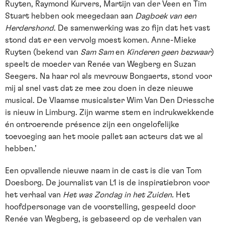
Ruyten, Raymond Kurvers, Martijn van der Veen en Tim
Stuart hebben ook meegedaan aan
Dagboek van een
Herdershond
. De samenwerking was zo fijn dat het vast
stond dat er een vervolg moest komen. Anne-Mieke
Ruyten (bekend van
Sam Sam
en
Kinderen geen bezwaar
)
speelt de moeder van Renée van Wegberg en Suzan
Seegers. Na haar rol als mevrouw Bongaerts, stond voor
mij al snel vast dat ze mee zou doen in deze nieuwe
musical. De Vlaamse musicalster Wim Van Den Driessche
is nieuw in Limburg. Zijn warme stem en indrukwekkende
én ontroerende présence zijn een ongelofelijke
toevoeging aan het mooie pallet aan acteurs dat we al
hebben.’
Een opvallende nieuwe naam in de cast is die van Tom
Doesborg. De journalist van L1 is de inspiratiebron voor
het verhaal van
Het was Zondag in het Zuiden.
Het
hoofdpersonage van de voorstelling, gespeeld door
Renée van Wegberg, is gebaseerd op de verhalen van