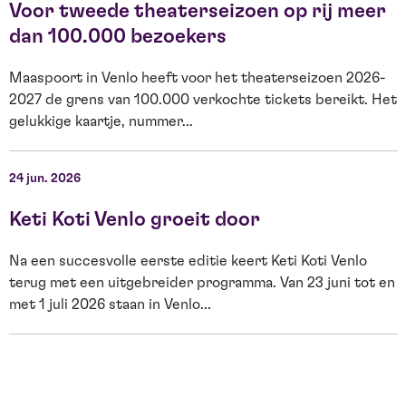
Voor tweede theaterseizoen op rij meer
dan 100.000 bezoekers
Maaspoort in Venlo heeft voor het theaterseizoen 2026-
2027 de grens van 100.000 verkochte tickets bereikt. Het
O
gelukkige kaartje, nummer...
s
W
24 jun. 2026
2
Keti Koti Venlo groeit door
Na een succesvolle eerste editie keert Keti Koti Venlo
terug met een uitgebreider programma. Van 23 juni tot en
met 1 juli 2026 staan in Venlo...
E
H
b