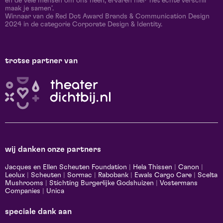
en de vele mensen om ons heen, ervaren hier ‘het echte verschil
maak je samen’.
Winnaar van de Red Dot Award Brands & Communication Design
2024 in de categorie Corporate Design & Identity.
trotse partner van
wij danken onze partners
Jacques en Ellen Scheuten Foundation
|
Hela Thissen
|
Canon
|
Leolux
|
Scheuten
|
Sormac
|
Rabobank
|
Ewals Cargo Care
|
Scelta
Mushrooms
|
Stichting Burgerlijke Godshuizen
|
Vostermans
Companies
|
Unica
speciale dank aan