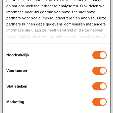
en om ons websiteverkeer te analyseren. Ook delen we
Ensemble
informatie over uw gebruik van onze site met onze
Vérie Thijssen, Jip Verdellen, Marieke Goemans, Sepp
partners voor social media, adverteren en analyse. Deze
Hendrix, Tim Stoter en Floor Simons.
partners kunnen deze gegevens combineren met andere
informatie die u aan ze heeft verstrekt of die ze hebben
De kaartverkoop is direct gestart. Bekijk hier alle data.
verzameld op basis van uw gebruik van hun services. U
gaat akkoord met onze cookies als u onze website blijft
gebruiken.
Toestemmingsselectie
Noodzakelijk
Voorkeuren
Statistieken
Marketing