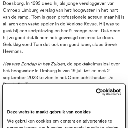
Doesborg. In 1993 deed hij als jonge verslaggever van
Omroep Limburg verslag van het hoogwater in het hart
van de ramp. ‘Tom is geen professionele acteur, maar hij is
al jaren een vaste speler in de Venlose Revue. Hij was te
gast bij een scriptlezing en heeft meegelezen. Dat deed
hij zo goed dat ik hem heb gevraagd om mee te doen.
Gelukkig vond Tom dat ook een goed idee’, aldus Servé
Hermans.
Het was Zondag in het Zuiden
, de spektakelmusical over
het hoogwater in Limburg is van 19 juli tot en met 2
september 2023 te zien in het Openluchttheater De
Doolhof in Tegelen.
Hoofdcast
Buddy Vedder, Renée van Wegberg, Hein van der Heijden,
Suzan Seegers, Victor Lammertijn, Anne-Mieke Ruyten,
Deze website maakt gebruik van cookies
Wim Van Den Driessche, Magtel de Laat, Raymond
We gebruiken cookies om content en advertenties te
Kurvers, Martijn van der Veen, Tim Stuart.
personaliseren, om functies voor social media te bieden