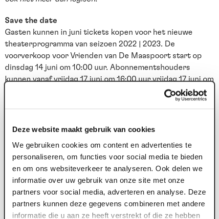
Save the date
Gasten kunnen in juni tickets kopen voor het nieuwe
theaterprogramma van seizoen 2022 | 2023. De
voorverkoop voor Vrienden van De Maaspoort start op
dinsdag 14 juni om 10:00 uur. Abonnementshouders
kunnen vanaf vrijdag 17 juni om 16:00 uur vrijdag 17 juni om
16:00 uur bestellen. De vrije verkoop start dinsdag 21 juni
om 16:00 uur.
Deze website maakt gebruik van cookies
We gebruiken cookies om content en advertenties te
personaliseren, om functies voor social media te bieden
en om ons websiteverkeer te analyseren. Ook delen we
Nieuws archief
informatie over uw gebruik van onze site met onze
22 jul. 2026
1
partners voor social media, adverteren en analyse. Deze
partners kunnen deze gegevens combineren met andere
Deze zomer: Maaspoort wordt
informatie die u aan ze heeft verstrekt of die ze hebben