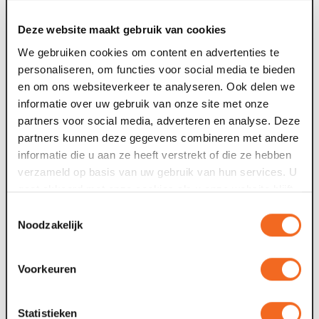
televisiestudio
Deze website maakt gebruik van cookies
Van dinsdag 4 tot en met zaterdag 8 augustus gebeurt er
F
We gebruiken cookies om content en advertenties te
iets bijzonders in Maaspoort. BACKSTAGE verandert vijf
t
personaliseren, om functies voor social media te bieden
avonden lang in de set van...
g
en om ons websiteverkeer te analyseren. Ook delen we
informatie over uw gebruik van onze site met onze
09 jul. 2026
0
partners voor social media, adverteren en analyse. Deze
partners kunnen deze gegevens combineren met andere
Voor tweede theaterseizoen op rij meer
informatie die u aan ze heeft verstrekt of die ze hebben
dan 100.000 bezoekers
verzameld op basis van uw gebruik van hun services. U
gaat akkoord met onze cookies als u onze website blijft
Maaspoort in Venlo heeft voor het theaterseizoen 2026-
gebruiken.
Toestemmingsselectie
2027 de grens van 100.000 verkochte tickets bereikt. Het
O
Noodzakelijk
gelukkige kaartje, nummer...
s
W
Voorkeuren
24 jun. 2026
2
Keti Koti Venlo groeit door
Statistieken