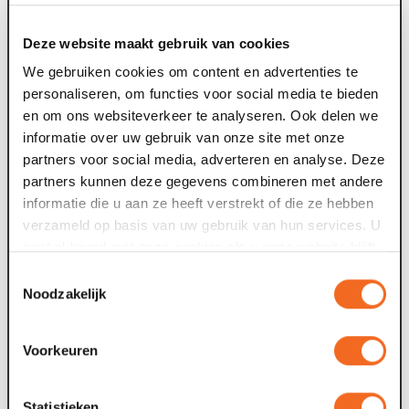
televisiestudio
Deze website maakt gebruik van cookies
Van dinsdag 4 tot en met zaterdag 8 augustus gebeurt er
F
We gebruiken cookies om content en advertenties te
iets bijzonders in Maaspoort. BACKSTAGE verandert vijf
t
personaliseren, om functies voor social media te bieden
avonden lang in de set van...
g
en om ons websiteverkeer te analyseren. Ook delen we
informatie over uw gebruik van onze site met onze
09 jul. 2026
0
partners voor social media, adverteren en analyse. Deze
partners kunnen deze gegevens combineren met andere
Voor tweede theaterseizoen op rij meer
informatie die u aan ze heeft verstrekt of die ze hebben
dan 100.000 bezoekers
verzameld op basis van uw gebruik van hun services. U
gaat akkoord met onze cookies als u onze website blijft
Maaspoort in Venlo heeft voor het theaterseizoen 2026-
gebruiken.
Toestemmingsselectie
2027 de grens van 100.000 verkochte tickets bereikt. Het
O
Noodzakelijk
gelukkige kaartje, nummer...
s
W
Voorkeuren
24 jun. 2026
2
Statistieken
Keti Koti Venlo groeit door