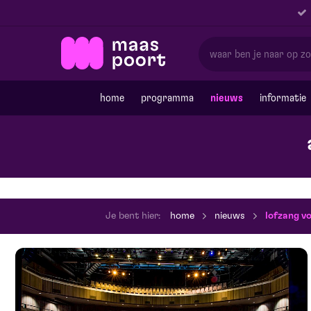
home
programma
nieuws
informatie
Je bent hier:
home
nieuws
lofzang vo