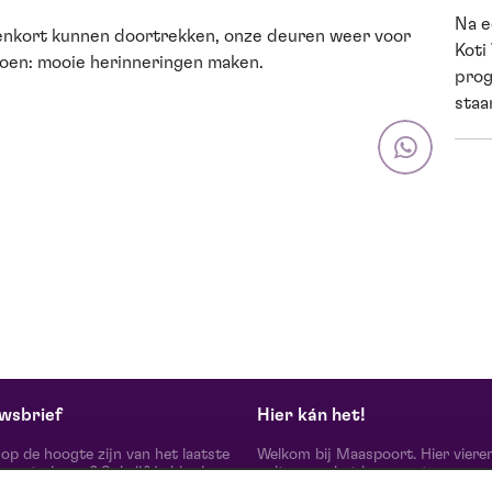
Na e
nenkort kunnen doortrekken, onze deuren weer voor
Koti
 doen: mooie herinneringen maken.
prog
staan
wsbrief
Hier kán het!
d op de hoogte zijn van het laatste
Welkom bij Maaspoort. Hier viere
oort nieuws? Schrijf je hier in
cultuur en het leven met een
onze nieuwsbrief.
onvervalst joie de vivre. Onze gas