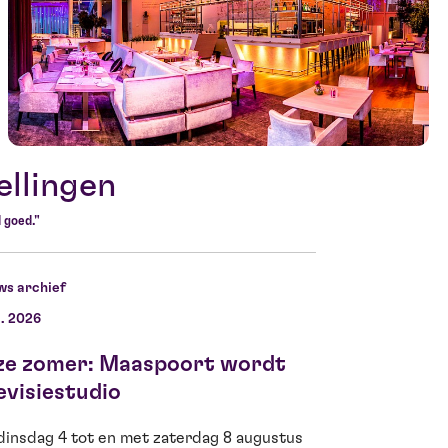
ellingen
 goed."
ws archief
l. 2026
11 jun. 2026
ze zomer: Maaspoort wordt
Ella Kamerbe
evisiestudio
voor Theo d’
dinsdag 4 tot en met zaterdag 8 augustus
Fantastisch nieuws