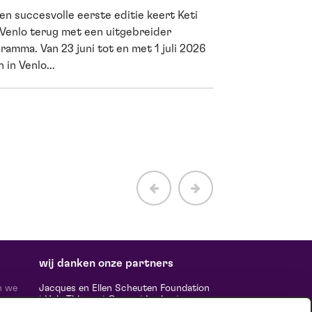
en succesvolle eerste editie keert Keti
Cultuur is me
 Venlo terug met een uitgebreider
wetenschappe
ramma. Van 23 juni tot en met 1 juli 2026
 in Venlo...
Een avond in de th
vermaken. Het houd
net als sporten. Dat
wij danken onze partners
n we
Jacques en Ellen Scheuten Foundation
|
Hela Thissen
|
Canon
|
Leolux
|
ten,
Scheuten
|
Sormac
|
Rabobank
|
Ewals