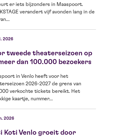
urt er iets bijzonders in Maaspoort.
Lam, theaterliefhe
STAGE verandert vijf avonden lang in de
Ella Kamerbeek is
an...
d’Or 2026...
l. 2026
04 jun. 2026
or tweede theaterseizoen op
Kiwanis Venlo
 meer dan 100.000 bezoekers
Jeugdfonds G
meer Venlose
poort in Venlo heeft voor het
theater
terseizoen 2026-2027 de grens van
000 verkochte tickets bereikt. Het
Op woensdag 3 jun
kkige kaartje, nummer...
Venlo Fides een sc
de schoolvoorstell
Boomhut...
n. 2026
i Koti Venlo groeit door
22 mei 2026