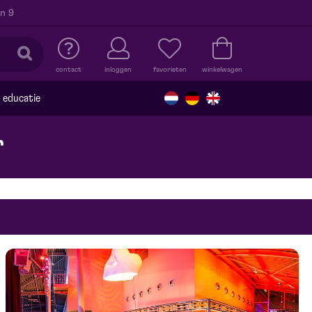
n 9
contact
inloggen
favorieten
winkelwagen
educatie
r