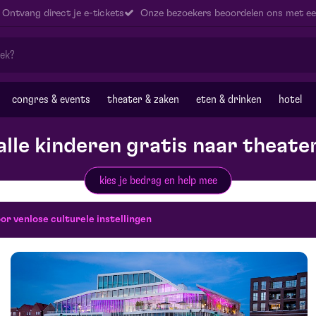
Ontvang direct je e-tickets
Onze bezoekers beoordelen ons met ee
congres & events
theater & zaken
eten & drinken
hotel
alle kinderen gratis naar theate
kies je bedrag en help mee
or venlose culturele instellingen