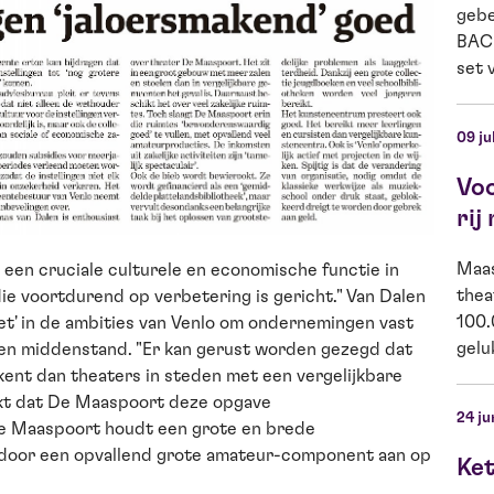
gebe
BACK
set v
09 ju
Vo
rij
Maas
een cruciale culturele en economische functie in
thea
die voortdurend op verbetering is gericht." Van Dalen
100.
et' in de ambities van Venlo om ondernemingen vast
gelu
 en middenstand. "Er kan gerust worden gezegd dat
nt dan theaters in steden met een vergelijkbare
ijkt dat De Maaspoort deze opgave
24 ju
 Maaspoort houdt een grote en brede
 door een opvallend grote amateur-component aan op
Ket