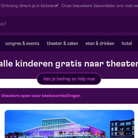
Ontvang direct je e-tickets
Onze bezoekers beoordelen ons met ee
congres & events
theater & zaken
eten & drinken
hotel
alle kinderen gratis naar theate
kies je bedrag en help mee
 theaters open voor testvoorstellingen