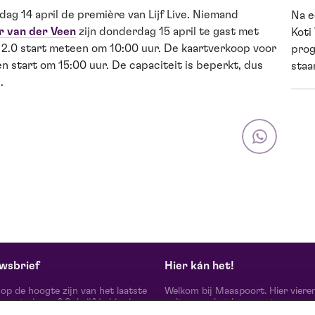
ag 14 april de première van Lijf Live. Niemand
Na e
 van der Veen
zijn donderdag 15 april te gast met
Koti
 2.0 start meteen om 10:00 uur. De kaartverkoop voor
prog
start om 15:00 uur. De capaciteit is beperkt, dus
staan
.
wsbrief
Hier kán het!
d op de hoogte zijn van het laatste
Welkom bij Maaspoort. Hier viere
oort nieuws? Schrijf je hier in
cultuur en het leven met een
onze nieuwsbrief.
onvervalst joie de vivre. Onze gas