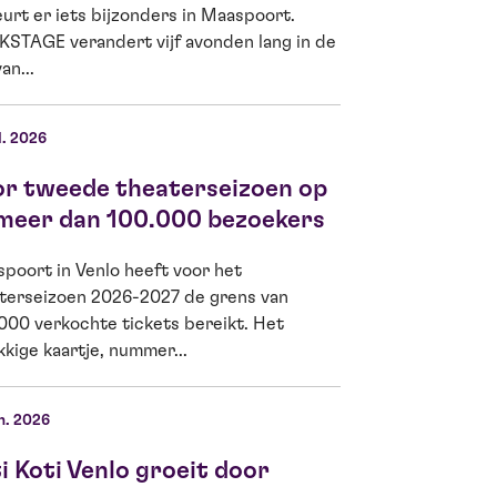
urt er iets bijzonders in Maaspoort.
Lam, theaterliefhe
STAGE verandert vijf avonden lang in de
Ella Kamerbeek is
an...
d’Or 2026...
l. 2026
04 jun. 2026
or tweede theaterseizoen op
Kiwanis Venlo
 meer dan 100.000 bezoekers
Jeugdfonds G
meer Venlose
poort in Venlo heeft voor het
theater
terseizoen 2026-2027 de grens van
000 verkochte tickets bereikt. Het
Op woensdag 3 jun
kkige kaartje, nummer...
Venlo Fides een sc
de schoolvoorstell
Boomhut...
n. 2026
i Koti Venlo groeit door
22 mei 2026