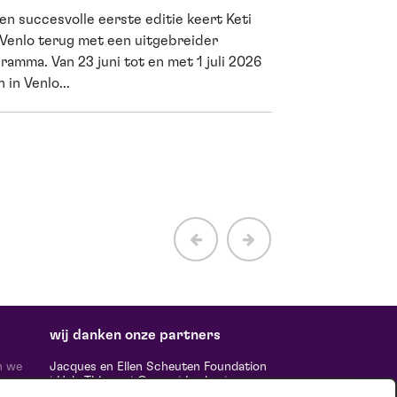
en succesvolle eerste editie keert Keti
Cultuur is me
 Venlo terug met een uitgebreider
wetenschappe
ramma. Van 23 juni tot en met 1 juli 2026
 in Venlo...
Een avond in de th
vermaken. Het houd
net als sporten. Dat
wij danken onze partners
n we
Jacques en Ellen Scheuten Foundation
|
Hela Thissen
|
Canon
|
Leolux
|
ten,
Scheuten
|
Sormac
|
Rabobank
|
Ewals