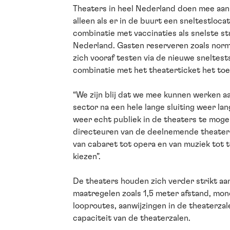
Theaters in heel Nederland doen mee aan 
alleen als er in de buurt een sneltestloca
combinatie met vaccinaties als snelste s
Nederland. Gasten reserveren zoals norma
zich vooraf testen via de nieuwe sneltest
combinatie met het theaterticket het to
“We zijn blij dat we mee kunnen werken a
sector na een hele lange sluiting weer l
weer echt publiek in de theaters te moge
directeuren van de deelnemende theaters.
van cabaret tot opera en van muziek tot to
kiezen”.
De theaters houden zich verder strikt aa
maatregelen zoals 1,5 meter afstand, mo
looproutes, aanwijzingen in de theaterzale
capaciteit van de theaterzalen.