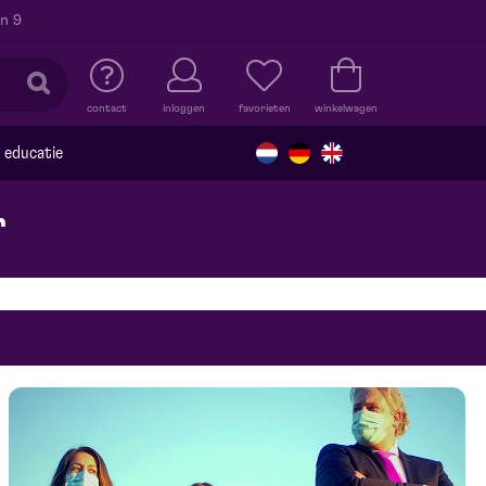
n 9
contact
inloggen
favorieten
winkelwagen
educatie
r