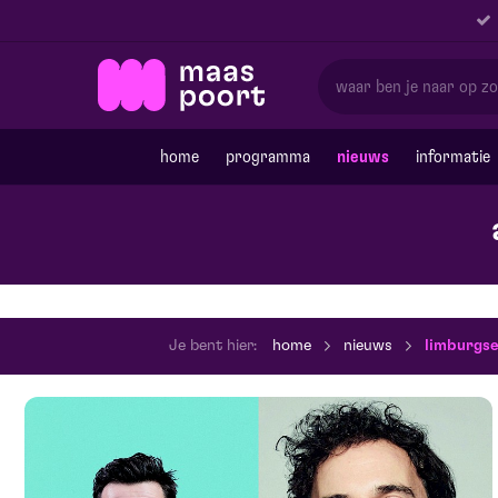
home
programma
nieuws
informatie
Je bent hier:
home
nieuws
limburgse