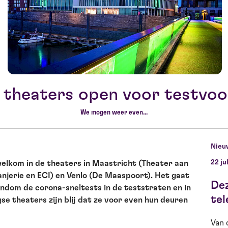
theaters open voor testvoo
We mogen weer even...
Nieu
22 ju
k welkom in de theaters in Maastricht (Theater aan
njerie en ECI) en Venlo (De Maaspoort). Het gaat
De
rondom de corona-sneltests in de teststraten en in
tel
e theaters zijn blij dat ze voor even hun deuren
Van 