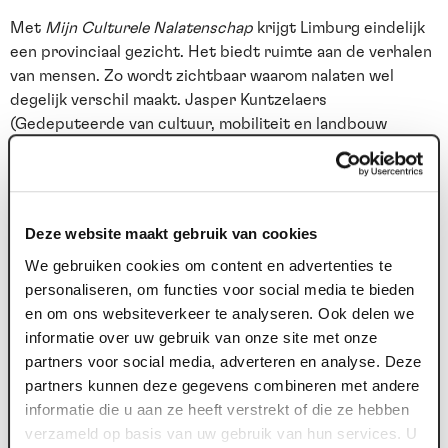
Met
Mijn Culturele Nalatenschap
krijgt Limburg eindelijk
een provinciaal gezicht. Het biedt ruimte aan de verhalen
van mensen. Zo wordt zichtbaar waarom nalaten wel
degelijk verschil maakt. Jasper Kuntzelaers
(Gedeputeerde van cultuur, mobiliteit en landbouw
Provincie Limburg): "Een zeer goed initiatief waarin het
belang van het doorgeven van Kunst en Cultuur aan de
komende Limburgse generaties wordt benoemd en ook
gefaciliteerd. Fantastisch als mensen een schenking doen
Deze website maakt gebruik van cookies
of een culturele organisatie meenemen in hun testament,
We gebruiken cookies om content en advertenties te
niet alleen voor hun eigen kinderen maar ook voor andere
personaliseren, om functies voor social media te bieden
kinderen."
en om ons websiteverkeer te analyseren. Ook delen we
De lancering in Maaspoort met Jasper Kuntzelaers, Lola
informatie over uw gebruik van onze site met onze
Rose (Kinderdirecteur Maaspoort), alle deelnemende
partners voor social media, adverteren en analyse. Deze
instellingen en de sprekers Frank Aalderinks (Hoofd
partners kunnen deze gegevens combineren met andere
Filantropie ABN AMRO MeesPierson) en Mariëlla Pistone
informatie die u aan ze heeft verstrekt of die ze hebben
(Specialist Filantropie bij ABN AMRO MeesPierson)
verzameld op basis van uw gebruik van hun services. U