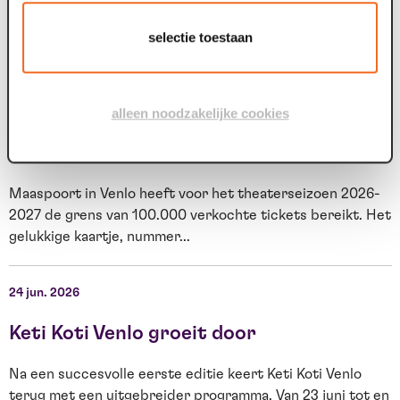
iets bijzonders in Maaspoort. BACKSTAGE verandert vijf
t
avonden lang in de set van...
g
selectie toestaan
09 jul. 2026
0
alleen noodzakelijke cookies
Voor tweede theaterseizoen op rij meer
dan 100.000 bezoekers
Maaspoort in Venlo heeft voor het theaterseizoen 2026-
2027 de grens van 100.000 verkochte tickets bereikt. Het
O
gelukkige kaartje, nummer...
s
W
24 jun. 2026
2
Keti Koti Venlo groeit door
Na een succesvolle eerste editie keert Keti Koti Venlo
terug met een uitgebreider programma. Van 23 juni tot en