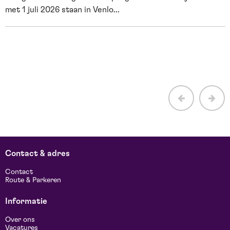
met 1 juli 2026 staan in Venlo...
E
H
b
Contact & adres
Contact
Route & Parkeren
Informatie
Over ons
Vacatures