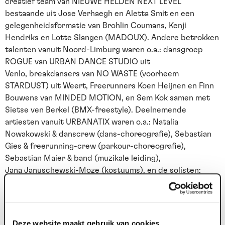
creatief team van NIEUWE HELDEN NEXT LEVEL
bestaande uit Jose Verhaegh en Aletta Smit en een
gelegenheidsformatie van Brohlin Coumans, Kenji
Hendriks en Lotte Slangen (MADOUX). Andere betrokken
talenten vanuit Noord-Limburg waren o.a.: dansgroep
ROGUE van URBAN DANCE STUDIO uit
Venlo, breakdansers van NO WASTE (voorheem
STARDUST) uit Weert, Freerunners Koen Heijnen en Finn
Bouwens van MINDED MOTION, en Sem Kok samen met
Sietse ven Berkel (BMX-freestyle). Deelnemende
artiesten vanuit URBANATIX waren o.a.: Natalia
Nowakowski & danscrew (dans-choreografie), Sebastian
Gies & freerunning-crew (parkour-choreografie),
Sebastian Maier & band (muzikale leiding),
Jana Januschewski-Moze (kostuums), en de solisten:
Robeat (Beatbox), Florian Zumkehr (Handbalance), Fenja
Barteldres (Cyrrealismus), Oskar Skrypko (Vertical Pole),
Manda (Aerial Hoop), Anna Shvedkova en Saleh Yazdan
(Acrobatics).
Deze website maakt gebruik van cookies