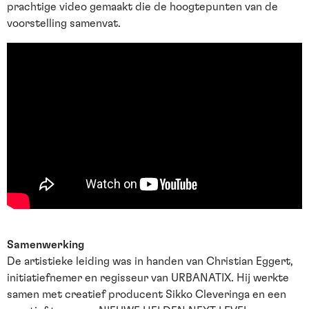
prachtige video gemaakt die de hoogtepunten van de
voorstelling samenvat.
Samenwerking
De artistieke leiding was in handen van Christian Eggert,
initiatiefnemer en regisseur van URBANATIX. Hij werkte
samen met creatief producent Sikko Cleveringa en een