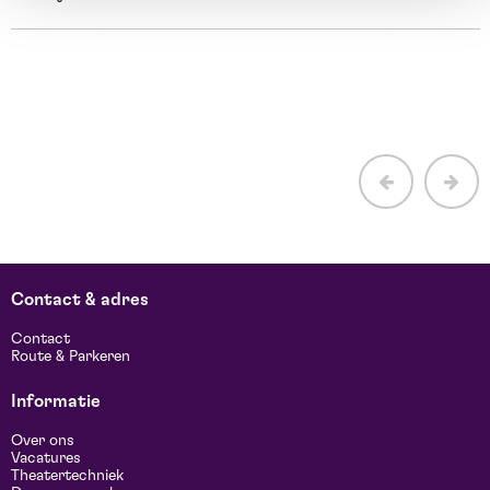
E
H
b
Contact & adres
Contact
Route & Parkeren
Informatie
Over ons
Vacatures
Theatertechniek