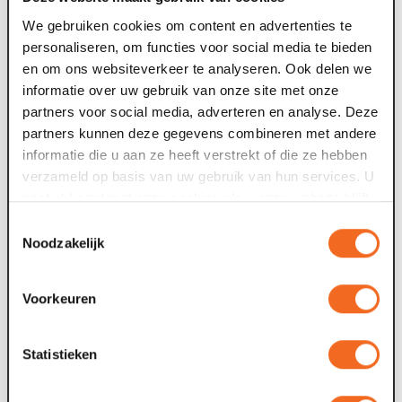
We gebruiken cookies om content en advertenties te
Heb jij met ons meegeVIERd?
Bekijk hier alle andere
personaliseren, om functies voor social media te bieden
voorstellingen binnen de VIER je mee selectie met
en om ons websiteverkeer te analyseren. Ook delen we
geweldige kortingen op tickets.
informatie over uw gebruik van onze site met onze
partners voor social media, adverteren en analyse. Deze
partners kunnen deze gegevens combineren met andere
informatie die u aan ze heeft verstrekt of die ze hebben
verzameld op basis van uw gebruik van hun services. U
gaat akkoord met onze cookies als u onze website blijft
gebruiken.
Toestemmingsselectie
Nieuws archief
Noodzakelijk
22 jul. 2026
1
Voorkeuren
Deze zomer: Maaspoort wordt
televisiestudio
Statistieken
Van dinsdag 4 tot en met zaterdag 8 augustus gebeurt er
F
iets bijzonders in Maaspoort. BACKSTAGE verandert vijf
t