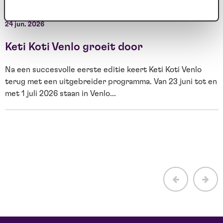
W
24 jun. 2026
2
Keti Koti Venlo groeit door
Na een succesvolle eerste editie keert Keti Koti Venlo
terug met een uitgebreider programma. Van 23 juni tot en
met 1 juli 2026 staan in Venlo...
E
H
b