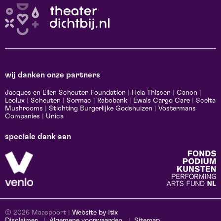
wij danken onze partners
Jacques en Ellen Scheuten Foundation
|
Hela Thissen
|
Canon
|
Leolux
|
Scheuten
|
Sormac
|
Rabobank
|
Ewals Cargo Care
|
Scelta
Mushrooms
|
Stichting Burgerlijke Godshuizen
|
Vostermans
Companies
|
Unica
speciale dank aan
© 2026 Maaspoort |
Website by Itix
Disclaimer
Algemene voorwaarden
Sitemap