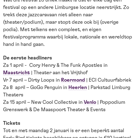
festival op een andere Limburgse locatie neerstrijkt. Zo
trekt deze jazzcaravaan niet alleen naar
(theater/podium), maar stopt deze ook bij (overige
podia). Met telkens een compleet, en eigen
festivalprogramma waarbij lokale, nationale en wereldtop
hand in hand gaan.
De eerste headliners
Za 1 april - Cory Henry & The Funk Apostles in
Maastricht
| Theater aan het Vrijthof
Vr 7 april – Dirty Loops in
Roermond
| ECI Cultuurfabriek
Za 8 april – GoGo Penguin in
Heerlen
| Parkstad Limburg
Theaters
Za 15 april – New Cool Collective in
Venlo
| Poppodium
Grenswerk & De Maaspoort Theater & Events
Tickets
Tot en met maandag 2 januari is er een beperkt aantal
Early Bird tickets beschikbaar en ontvang je €10 korting!