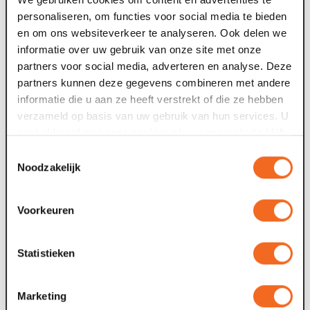
het hoogwater hier op Venloonline.nl.
personaliseren, om functies voor social media te bieden
en om ons websiteverkeer te analyseren. Ook delen we
Foto: Omroep Venlo
informatie over uw gebruik van onze site met onze
partners voor social media, adverteren en analyse. Deze
partners kunnen deze gegevens combineren met andere
informatie die u aan ze heeft verstrekt of die ze hebben
verzameld op basis van uw gebruik van hun services. U
gaat akkoord met onze cookies als u onze website blijft
Nieuws archief
gebruiken.
Toestemmingsselectie
22 jul. 2026
1
Noodzakelijk
Deze zomer: Maaspoort wordt
televisiestudio
Voorkeuren
Van dinsdag 4 tot en met zaterdag 8 augustus gebeurt er
F
Statistieken
iets bijzonders in Maaspoort. BACKSTAGE verandert vijf
t
avonden lang in de set van...
g
Marketing