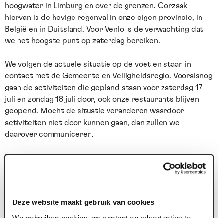
hoogwater in Limburg en over de grenzen. Oorzaak
hiervan is de hevige regenval in onze eigen provincie, in
België en in Duitsland. Voor Venlo is de verwachting dat
we het hoogste punt op zaterdag bereiken.
We volgen de actuele situatie op de voet en staan in
contact met de Gemeente en Veiligheidsregio. Vooralsnog
gaan de activiteiten die gepland staan voor zaterdag 17
juli en zondag 18 juli door, ook onze restaurants blijven
geopend. Mocht de situatie veranderen waardoor
activiteiten niet door kunnen gaan, dan zullen we
daarover communiceren.
De parkeergarages Maasboulevard, Maaswaard en
Nolensplein zijn in verband met het hoge water gesloten.
Indien nodig kunt u gebruik maken van de
Roermondsepoort en Blok van Gent.
Deze website maakt gebruik van cookies
Lees de actuele liveblog met het laatste nieuws over
We gebruiken cookies om content en advertenties te