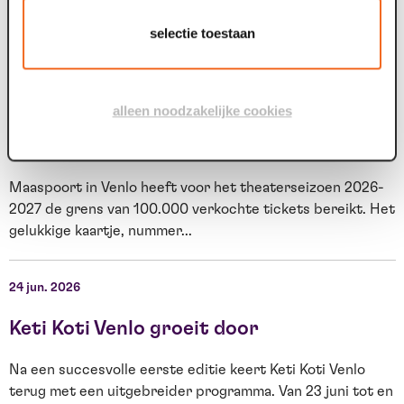
iets bijzonders in Maaspoort. BACKSTAGE verandert vijf
t
avonden lang in de set van...
g
selectie toestaan
09 jul. 2026
0
alleen noodzakelijke cookies
Voor tweede theaterseizoen op rij meer
dan 100.000 bezoekers
Maaspoort in Venlo heeft voor het theaterseizoen 2026-
2027 de grens van 100.000 verkochte tickets bereikt. Het
O
gelukkige kaartje, nummer...
s
W
24 jun. 2026
2
Keti Koti Venlo groeit door
Na een succesvolle eerste editie keert Keti Koti Venlo
terug met een uitgebreider programma. Van 23 juni tot en