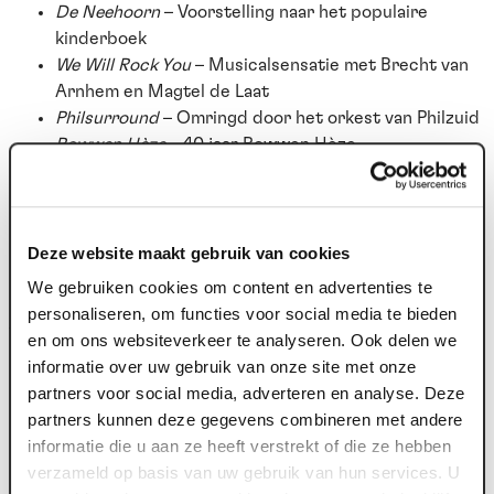
De Neehoorn
– Voorstelling naar het populaire
kinderboek
We Will Rock You
– Musicalsensatie met Brecht van
Arnhem en Magtel de Laat
Philsurround
– Omringd door het orkest van Philzuid
Rowwen Hèze
– 40 jaar Rowwen Hèze
Trut - Club Lam
– Over de Venlose heldin Gertruid
Bolwater in Kasteeltuinen Arcen
Toegankelijkheid als speerpunt
Deze website maakt gebruik van cookies
Ook dit seizoen blijven voorstellingen voor kinderen t/m
We gebruiken cookies om content en advertenties te
12 jaar gratis. Daarnaast zijn er voordelige
personaliseren, om functies voor social media te bieden
jongerenprijzen, language no problem-programmering,
en om ons websiteverkeer te analyseren. Ook delen we
drempelverlagende initiatieven voor ouderen én
informatie over uw gebruik van onze site met onze
voorstellingen met doven- en/of blindentolk.
partners voor social media, adverteren en analyse. Deze
partners kunnen deze gegevens combineren met andere
informatie die u aan ze heeft verstrekt of die ze hebben
Start kaartverkoop
verzameld op basis van uw gebruik van hun services. U