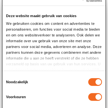
Deze zomer: Maaspoort wordt
televisiestudio
Deze website maakt gebruik van cookies
We gebruiken cookies om content en advertenties te
Van dinsdag 4 tot en met zaterdag 8 augustus gebeurt er
F
personaliseren, om functies voor social media te bieden
iets bijzonders in Maaspoort. BACKSTAGE verandert vijf
t
en om ons websiteverkeer te analyseren. Ook delen we
avonden lang in de set van...
g
informatie over uw gebruik van onze site met onze
partners voor social media, adverteren en analyse. Deze
09 jul. 2026
0
partners kunnen deze gegevens combineren met andere
informatie die u aan ze heeft verstrekt of die ze hebben
Voor tweede theaterseizoen op rij meer
verzameld op basis van uw gebruik van hun services. U
dan 100.000 bezoekers
gaat akkoord met onze cookies als u onze website blijft
gebruiken.
Toestemmingsselectie
Maaspoort in Venlo heeft voor het theaterseizoen 2026-
Noodzakelijk
2027 de grens van 100.000 verkochte tickets bereikt. Het
O
gelukkige kaartje, nummer...
s
Voorkeuren
W
24 jun. 2026