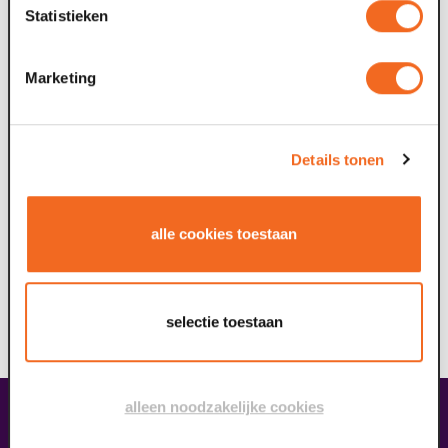
Statistieken
2
Keti Koti Venlo groeit door
Marketing
Na een succesvolle eerste editie keert Keti Koti Venlo
terug met een uitgebreider programma. Van 23 juni tot en
met 1 juli 2026 staan in Venlo...
E
Details tonen
H
b
alle cookies toestaan
selectie toestaan
alleen noodzakelijke cookies
Contact & adres
Contact