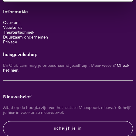
Informatie
Over ons
Vacatures
Theatertechniek
Duurzaam ondernemen
Privacy
huisgezelschap
Bij Club Lam mag je onbeschaamd jezelf zijn. Meer weten?
Check
het hier.
Nieuwsbrief
Altijd op de hoogte zijn van het laatste Maaspoort nieuws? Schrijf
je hier in voor onze nieuwsbrief.
schrijf je in