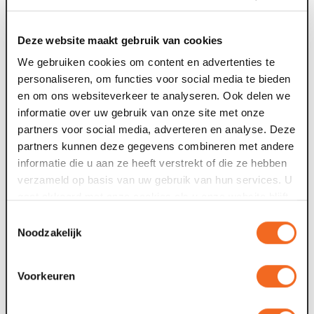
Deze zomer: Maaspoort wordt
televisiestudio
Deze website maakt gebruik van cookies
Van dinsdag 4 tot en met zaterdag 8 augustus gebeurt er
F
We gebruiken cookies om content en advertenties te
iets bijzonders in Maaspoort. BACKSTAGE verandert vijf
t
personaliseren, om functies voor social media te bieden
avonden lang in de set van...
g
en om ons websiteverkeer te analyseren. Ook delen we
informatie over uw gebruik van onze site met onze
partners voor social media, adverteren en analyse. Deze
09 jul. 2026
0
partners kunnen deze gegevens combineren met andere
informatie die u aan ze heeft verstrekt of die ze hebben
Voor tweede theaterseizoen op rij meer
verzameld op basis van uw gebruik van hun services. U
dan 100.000 bezoekers
gaat akkoord met onze cookies als u onze website blijft
gebruiken.
Toestemmingsselectie
Maaspoort in Venlo heeft voor het theaterseizoen 2026-
Noodzakelijk
2027 de grens van 100.000 verkochte tickets bereikt. Het
O
gelukkige kaartje, nummer...
s
W
Voorkeuren
24 jun. 2026