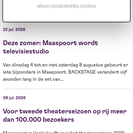
alleen noodzakelijke cookies
Nieuws archief
22 jul. 2026
1
Deze zomer: Maaspoort wordt
televisiestudio
Van dinsdag 4 tot en met zaterdag 8 augustus gebeurt er
F
iets bijzonders in Maaspoort. BACKSTAGE verandert vijf
t
avonden lang in de set van...
g
09 jul. 2026
0
Voor tweede theaterseizoen op rij meer
dan 100.000 bezoekers