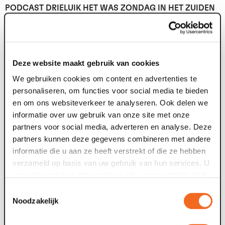
PODCAST DRIELUIK HET WAS ZONDAG IN HET ZUIDEN
In de driedelige podcast 'Het was Zondag in het Zuiden'
gaat Eva Custers (Toneelgroep Maastricht) in gesprek
met producent en regisseur Servé Hermans en Tom
Doesborg, radiojournalist bij L1.
Deze website maakt gebruik van cookies
Servé praat je bij over de totstandkoming van de musical
We gebruiken cookies om content en advertenties te
en Tom, de inspiratiebron van het verhaal, blikt terug op
personaliseren, om functies voor social media te bieden
het begin van zijn loopbaan en zijn belevenissen tijdens
en om ons websiteverkeer te analyseren. Ook delen we
het hoog water van 1993. Henk Hover (L1) bewerkte de
informatie over uw gebruik van onze site met onze
verhalen en interviews tot een driedelige podcastserie.
partners voor social media, adverteren en analyse. Deze
Daarnaast nodigen Eva en Henk in iedere aflevering
partners kunnen deze gegevens combineren met andere
creatives en castleden uit om te praten over de muziek,
informatie die u aan ze heeft verstrekt of die ze hebben
de technische uitdagingen en de verschillende
verzameld op basis van uw gebruik van hun services. U
personages.
gaat akkoord met onze cookies als u onze website blijft
Luister
hier
de drie afleveringen van de podcast - 'Het
gebruiken.
was Zondag in het Zuiden'.
Toestemmingsselectie
Noodzakelijk
BACKSTAGE TOUR
Wil je weten hoe Het was Zondag in het Zuiden tot stand