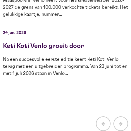
Maaspoort in Venlo heeft voor het theaterseizoen 2026-
2027 de grens van 100.000 verkochte tickets bereikt. Het
O
gelukkige kaartje, nummer...
s
W
24 jun. 2026
2
Keti Koti Venlo groeit door
Na een succesvolle eerste editie keert Keti Koti Venlo
terug met een uitgebreider programma. Van 23 juni tot en
met 1 juli 2026 staan in Venlo...
E
H
b