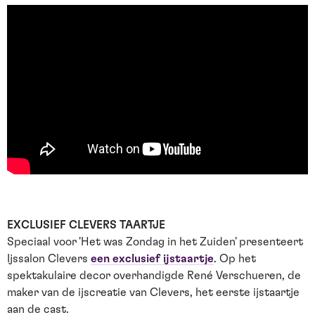
EXCLUSIEF CLEVERS TAARTJE
Speciaal voor 'Het was Zondag in het Zuiden' presenteert
Ijssalon Clevers
een exclusief ijstaartje
. Op het
spektakulaire decor overhandigde René Verschueren, de
maker van de ijscreatie van Clevers, het eerste ijstaartje
aan de cast.