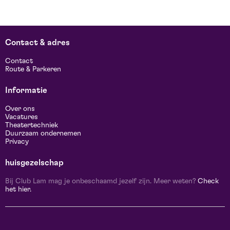
Contact & adres
Contact
Route & Parkeren
Informatie
Over ons
Vacatures
Theatertechniek
Duurzaam ondernemen
Privacy
huisgezelschap
Bij Club Lam mag je onbeschaamd jezelf zijn. Meer weten?
Check
het hier.